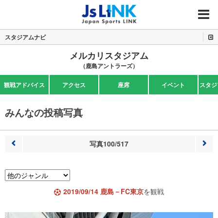
MENU
スタジアムナビ
メルカリスタジアム
（鹿島アントラーズ）
観戦アドバイス
アクセス
座席
イベント
スタジ
みんなの投稿写真
写真100/517
前へ
次へ
2019/09/14 鹿島－FC東京
を観戦