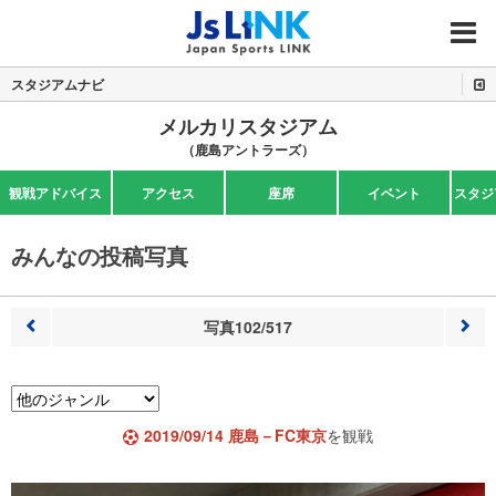
MENU
スタジアムナビ
メルカリスタジアム
（鹿島アントラーズ）
観戦アドバイス
アクセス
座席
イベント
スタジ
みんなの投稿写真
写真102/517
前へ
次へ
2019/09/14 鹿島－FC東京
を観戦