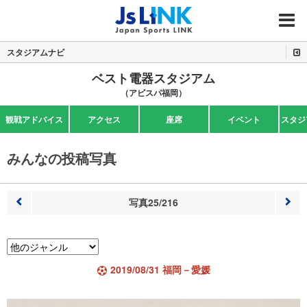
MENU
スタジアムナビ
ベスト電器スタジアム
（アビスパ福岡）
観戦アドバイス
アクセス
座席
イベント
スタジ
みんなの投稿写真
写真25/216
前へ
次へ
2019/08/31 福岡－愛媛