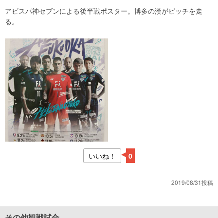
アビスパ神セブンによる後半戦ポスター。博多の漢がピッチを走
る。
いいね！
0
2019/08/31投稿
その他観戦試合