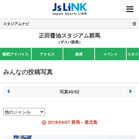
MENU
スタジアムナビ
正田醤油スタジアム群馬
（ザスパ群馬）
観戦アドバイス
アクセス
座席
イベント
スタジ
みんなの投稿写真
写真45/52
前へ
次へ
2018/04/07 群馬－鹿児島