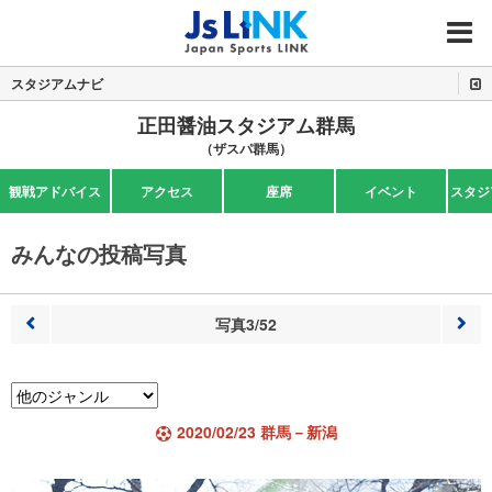
MENU
スタジアムナビ
正田醤油スタジアム群馬
（ザスパ群馬）
観戦アドバイス
アクセス
座席
イベント
スタジ
みんなの投稿写真
写真3/52
前へ
次へ
2020/02/23 群馬－新潟