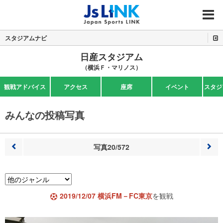
MENU
スタジアムナビ
日産スタジアム
（横浜Ｆ・マリノス）
観戦アドバイス
アクセス
座席
イベント
スタジ
みんなの投稿写真
写真20/572
前へ
次へ
2019/12/07 横浜FM－FC東京
を観戦