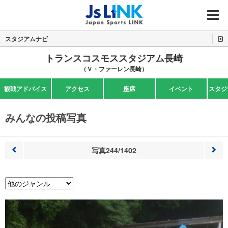
MENU
スタジアムナビ
トランスコスモススタジアム長崎
（Ｖ・ファーレン長崎）
観戦アドバイス
アクセス
座席
イベント
スタジ
みんなの投稿写真
写真244/1402
前へ
次へ