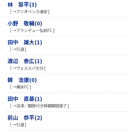
林 容平(3)
［ →ブリオベッカ浦安 ]
小野 敬輔(0)
［ →ブランデュー弘前FC ]
田中 雄大(1)
［ →引退 ]
渡辺 泰広(1)
［ →ヴェルスパ大分 ]
韓 浩康(0)
［ →横浜FC ]
田中 直基(1)
［ →沼津／期限付き移籍期間満了 ]
前山 恭平(2)
［ →引退 ]