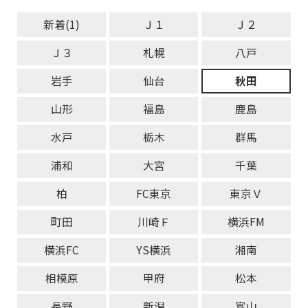
新着(1)
Ｊ１
Ｊ２
Ｊ３
札幌
八戸
岩手
仙台
秋田
山形
福島
鹿島
水戸
栃木
群馬
浦和
大宮
千葉
柏
FC東京
東京Ｖ
町田
川崎Ｆ
横浜FM
横浜FC
YS横浜
湘南
相模原
甲府
松本
長野
新潟
富山