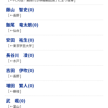
［ ←FC刈谷／期限付き移籍期間満了により復帰 ]
藤山 智史(0)
［ ←長野 ]
飯尾 竜太朗(0)
［ ←仙台 ]
安田 祐生(0)
［ ←東京学芸大学 ]
長谷川 凌(0)
［ ←水戸 ]
吉田 伊吹(0)
［ ←長野 ]
増田 繁人(0)
［ ←藤枝 ]
武 颯(0)
［ ←富山 ]