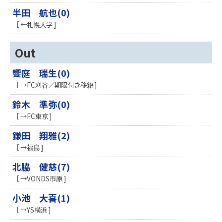
半田 航也(0)
［ ←札幌大学 ]
Out
饗庭 瑞生(0)
［ →FC刈谷／期限付き移籍 ]
鈴木 準弥(0)
［ →FC東京 ]
鎌田 翔雅(2)
［ →福島 ]
北脇 健慈(7)
［ →VONDS市原 ]
小池 大喜(1)
［ →YS横浜 ]