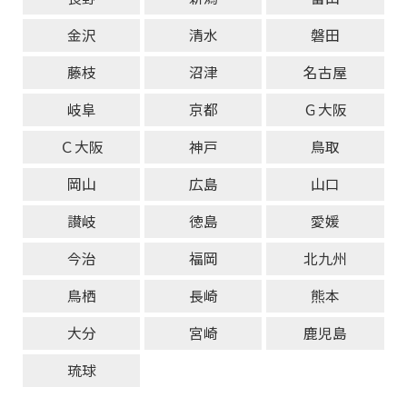
金沢
清水
磐田
藤枝
沼津
名古屋
岐阜
京都
Ｇ大阪
Ｃ大阪
神戸
鳥取
岡山
広島
山口
讃岐
徳島
愛媛
今治
福岡
北九州
鳥栖
長崎
熊本
大分
宮崎
鹿児島
琉球