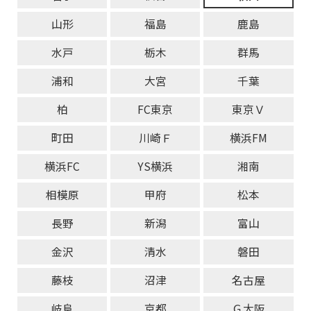
山形
福島
鹿島
水戸
栃木
群馬
浦和
大宮
千葉
柏
FC東京
東京Ｖ
町田
川崎Ｆ
横浜FM
横浜FC
YS横浜
湘南
相模原
甲府
松本
長野
新潟
富山
金沢
清水
磐田
藤枝
沼津
名古屋
岐阜
京都
Ｇ大阪