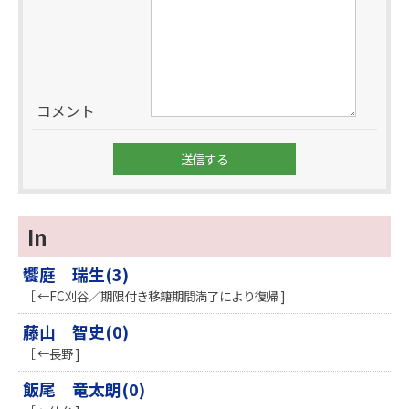
コメント
In
饗庭 瑞生(3)
［ ←FC刈谷／期限付き移籍期間満了により復帰 ]
藤山 智史(0)
［ ←長野 ]
飯尾 竜太朗(0)