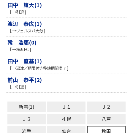
田中 雄大(1)
［ →引退 ]
渡辺 泰広(1)
［ →ヴェルスパ大分 ]
韓 浩康(0)
［ →横浜FC ]
田中 直基(1)
［ →沼津／期限付き移籍期間満了 ]
前山 恭平(2)
［ →引退 ]
新着(1)
Ｊ１
Ｊ２
Ｊ３
札幌
八戸
岩手
仙台
秋田