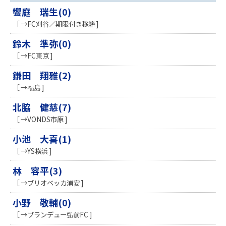
饗庭 瑞生(0)
［ →FC刈谷／期限付き移籍 ]
鈴木 準弥(0)
［ →FC東京 ]
鎌田 翔雅(2)
［ →福島 ]
北脇 健慈(7)
［ →VONDS市原 ]
小池 大喜(1)
［ →YS横浜 ]
林 容平(3)
［ →ブリオベッカ浦安 ]
小野 敬輔(0)
［ →ブランデュー弘前FC ]