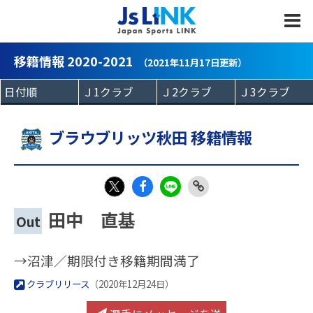
MENU
移籍情報 2020-2021
（2021年11月17日更新）
ブラウブリッツ秋田 移籍情報
Fac
LIN
Link
X
田中 直基
Out
eb
E
Copy
oo
→沼津／期限付き移籍期間満了
k
クラブリリース
（2020年12月24日）