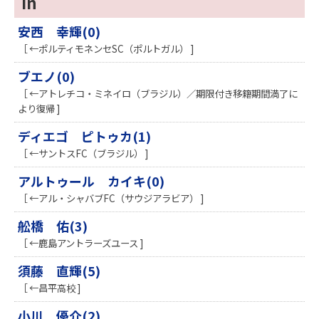
In
安西 幸輝(0)
［ ←ポルティモネンセSC（ポルトガル） ]
ブエノ(0)
［ ←アトレチコ・ミネイロ（ブラジル）／期限付き移籍期間満了に
より復帰 ]
ディエゴ ピトゥカ(1)
［ ←サントスFC（ブラジル） ]
アルトゥール カイキ(0)
［ ←アル・シャバブFC（サウジアラビア） ]
舩橋 佑(3)
［ ←鹿島アントラーズユース ]
須藤 直輝(5)
［ ←昌平高校 ]
小川 優介(2)