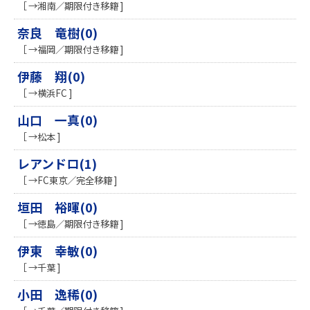
［ →湘南／期限付き移籍 ]
奈良 竜樹(0)
［ →福岡／期限付き移籍 ]
伊藤 翔(0)
［ →横浜FC ]
山口 一真(0)
［ →松本 ]
レアンドロ(1)
［ →FC東京／完全移籍 ]
垣田 裕暉(0)
［ →徳島／期限付き移籍 ]
伊東 幸敏(0)
［ →千葉 ]
小田 逸稀(0)