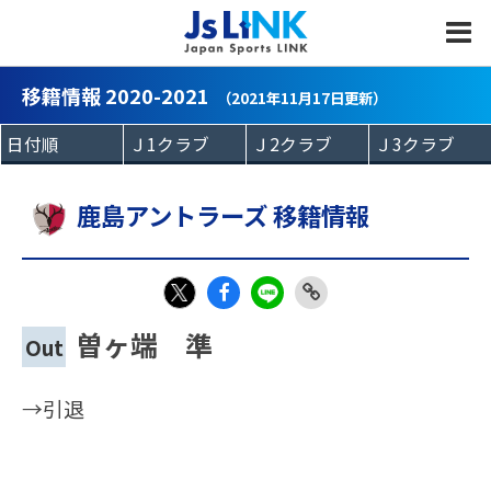
MENU
移籍情報 2020-2021
（2021年11月17日更新）
鹿島アントラーズ 移籍情報
Fac
LIN
Link
X
曽ヶ端 準
Out
eb
E
Copy
oo
→引退
k