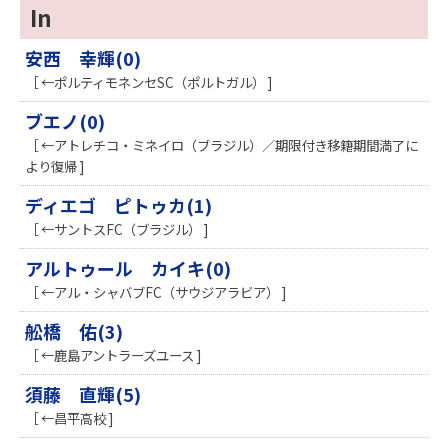
In
安西 幸輝(0)
［ ←ポルティモネンセSC（ポルトガル） ]
ブエノ(0)
［ ←アトレチコ・ミネイロ（ブラジル）／期限付き移籍期間満了に
より復帰 ]
ディエゴ ピトゥカ(1)
［ ←サントスFC（ブラジル） ]
アルトゥール カイキ(0)
［ ←アル・シャバブFC（サウジアラビア） ]
舩橋 佑(3)
［ ←鹿島アントラーズユース ]
須藤 直輝(5)
［ ←昌平高校 ]