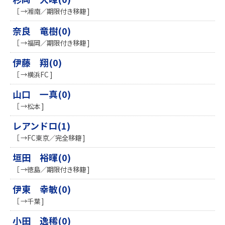
［ →湘南／期限付き移籍 ]
奈良 竜樹(0)
［ →福岡／期限付き移籍 ]
伊藤 翔(0)
［ →横浜FC ]
山口 一真(0)
［ →松本 ]
レアンドロ(1)
［ →FC東京／完全移籍 ]
垣田 裕暉(0)
［ →徳島／期限付き移籍 ]
伊東 幸敏(0)
［ →千葉 ]
小田 逸稀(0)