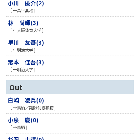
小川 優介(2)
［ ←昌平高校 ]
林 尚輝(3)
［ ←大阪体育大学 ]
早川 友基(3)
［ ←明治大学 ]
常本 佳吾(3)
［ ←明治大学 ]
Out
白崎 凌兵(0)
［ →鳥栖／期限付き移籍 ]
小泉 慶(0)
［ →鳥栖 ]
杉岡 大暉(0)