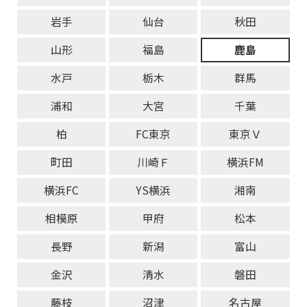
岩手
仙台
秋田
山形
福島
鹿島
水戸
栃木
群馬
浦和
大宮
千葉
柏
FC東京
東京Ｖ
町田
川崎Ｆ
横浜FM
横浜FC
YS横浜
湘南
相模原
甲府
松本
長野
新潟
富山
金沢
清水
磐田
藤枝
沼津
名古屋