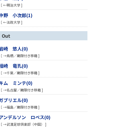
［ ←明治大学 ]
中野 小次郎(1)
［ ←法政大学 ]
Out
岩崎 悠人(0)
［ →鳥栖／期限付き移籍 ]
檀崎 竜孔(0)
［ →千葉／期限付き移籍 ]
キム ミンテ(0)
［ →名古屋／期限付き移籍 ]
ガブリエル(0)
［ →福島／期限付き移籍 ]
アンデルソン ロペス(0)
［ →武漢足球倶楽部（中国） ]