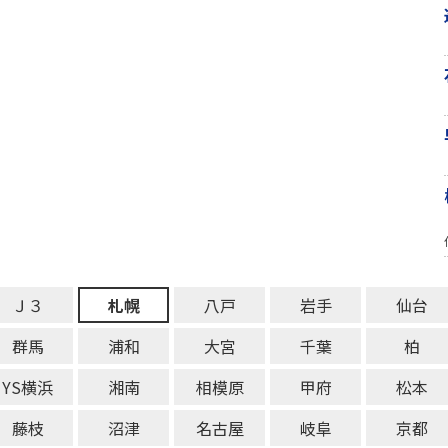
Ｊ３
札幌
八戸
岩手
仙台
群馬
浦和
大宮
千葉
柏
YS横浜
湘南
相模原
甲府
松本
藤枝
沼津
名古屋
岐阜
京都