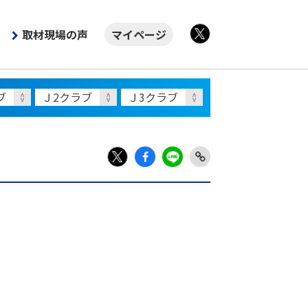
取材現場の声
マイページ
X
Fac
LIN
Link
X
ebo
E
Copy
ok