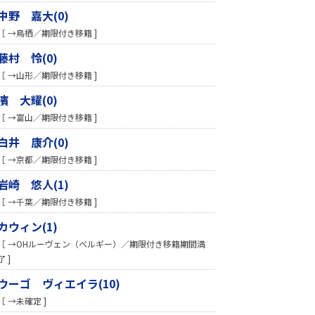
中野 嘉大(0)
［ →鳥栖／期限付き移籍 ]
藤村 怜(0)
［ →山形／期限付き移籍 ]
濱 大耀(0)
［ →富山／期限付き移籍 ]
白井 康介(0)
［ →京都／期限付き移籍 ]
岩崎 悠人(1)
［ →千葉／期限付き移籍 ]
カウィン(1)
［ →OHルーヴェン（ベルギー）／期限付き移籍期間満
了 ]
ウーゴ ヴィエイラ(10)
［ →未確定 ]