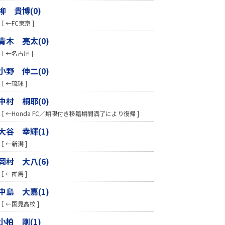
柳 貴博(0)
［ ←FC東京 ]
青木 亮太(0)
［ ←名古屋 ]
小野 伸二(0)
［ ←琉球 ]
中村 桐耶(0)
［ ←Honda FC／期限付き移籍期間満了により復帰 ]
大谷 幸輝(1)
［ ←新潟 ]
岡村 大八(6)
［ ←群馬 ]
中島 大嘉(1)
［ ←国見高校 ]
小柏 剛(1)