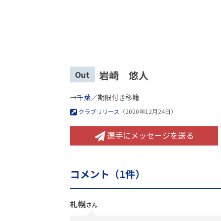
岩崎 悠人
Out
→
千葉
／期限付き移籍
クラブリリース
（2020年12月24日）
選手にメッセージを送る
コメント（
1
件）
札幌
さん