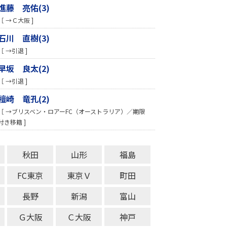
進藤 亮佑(3)
［ →Ｃ大阪 ]
石川 直樹(3)
［ →引退 ]
早坂 良太(2)
［ →引退 ]
檀崎 竜孔(2)
［ →ブリスベン・ロアーFC（オーストラリア）／期限
付き移籍 ]
秋田
山形
福島
FC東京
東京Ｖ
町田
長野
新潟
富山
Ｇ大阪
Ｃ大阪
神戸