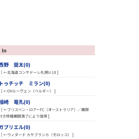
In
西野 奨太(0)
［ ←北海道コンサドーレ札幌U-18 ]
トゥチッチ ミラン(0)
［ ←OHルーヴェン（ベルギー） ]
檀崎 竜孔(0)
［ ←ブリスベン・ロアーFC（オーストラリア）／期限
付き移籍期間満了により復帰 ]
ガブリエル(0)
［ ←ウィダード カサブランカ（モロッコ） ]