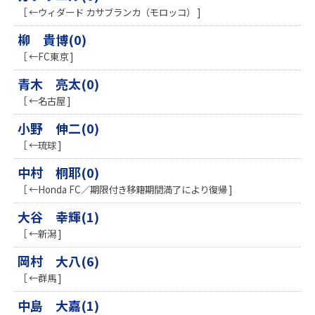
［ ←ウィダード カサブランカ（モロッコ） ]
柳 貴博(0)
［ ←FC東京 ]
青木 亮太(0)
［ ←名古屋 ]
小野 伸二(0)
［ ←琉球 ]
中村 桐耶(0)
［ ←Honda FC／期限付き移籍期間満了により復帰 ]
大谷 幸輝(1)
［ ←新潟 ]
岡村 大八(6)
［ ←群馬 ]
中島 大嘉(1)