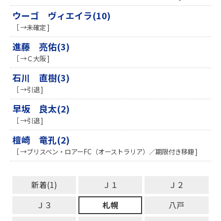
ウーゴ ヴィエイラ(10)
［ →未確定 ]
進藤 亮佑(3)
［ →Ｃ大阪 ]
石川 直樹(3)
［ →引退 ]
早坂 良太(2)
［ →引退 ]
檀崎 竜孔(2)
［ →ブリスベン・ロアーFC（オーストラリア）／期限付き移籍 ]
新着(1)
Ｊ１
Ｊ２
Ｊ３
札幌
八戸