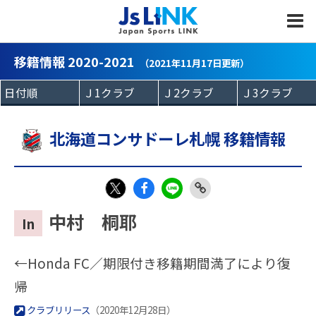
MENU
移籍情報 2020-2021
（2021年11月17日更新）
北海道コンサドーレ札幌 移籍情報
Fac
LIN
Link
X
中村 桐耶
In
eb
E
Copy
oo
←Honda FC／期限付き移籍期間満了により復
k
帰
クラブリリース
（2020年12月28日）