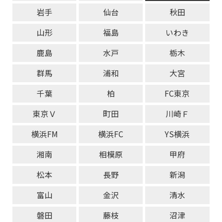
岩手
仙台
秋田
山形
福島
いわき
鹿島
水戸
栃木
群馬
浦和
大宮
千葉
柏
FC東京
東京Ｖ
町田
川崎Ｆ
横浜FM
横浜FC
YS横浜
湘南
相模原
甲府
松本
長野
新潟
富山
金沢
清水
磐田
藤枝
沼津