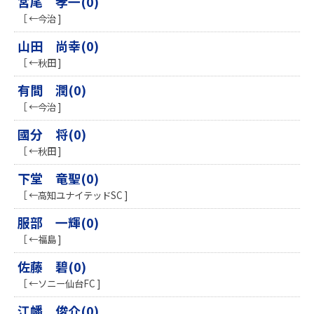
宮尾 孝一(0)
［ ←今治 ]
山田 尚幸(0)
［ ←秋田 ]
有間 潤(0)
［ ←今治 ]
國分 将(0)
［ ←秋田 ]
下堂 竜聖(0)
［ ←高知ユナイテッドSC ]
服部 一輝(0)
［ ←福島 ]
佐藤 碧(0)
［ ←ソニー仙台FC ]
江幡 俊介(0)