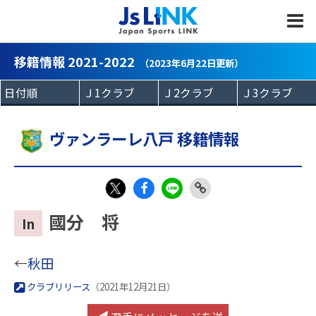
MENU
移籍情報 2021-2022
（2023年6月22日更新）
ヴァンラーレ八戸 移籍情報
Fac
LIN
Link
X
國分 将
In
eb
E
Copy
oo
←
秋田
k
クラブリリース
（2021年12月21日）