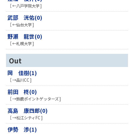
［ ←八戸学院大学 ]
武部 洸佑(0)
［ ←仙台大学 ]
野瀬 龍世(0)
［ ←札幌大学 ]
Out
岡 佳樹(1)
［ →品川CC ]
前田 柊(0)
［ →鈴鹿ポイントゲッターズ ]
高島 康四郎(0)
［ →松江シティFC ]
伊勢 渉(1)