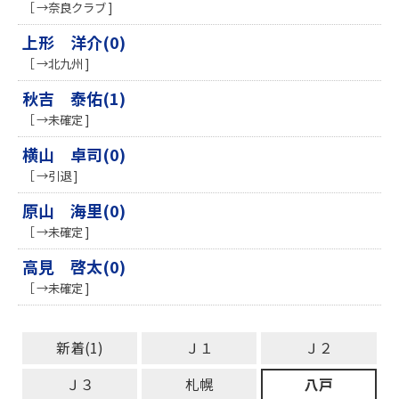
［ →奈良クラブ ]
上形 洋介(0)
［ →北九州 ]
秋吉 泰佑(1)
［ →未確定 ]
横山 卓司(0)
［ →引退 ]
原山 海里(0)
［ →未確定 ]
高見 啓太(0)
［ →未確定 ]
新着(1)
Ｊ１
Ｊ２
Ｊ３
札幌
八戸