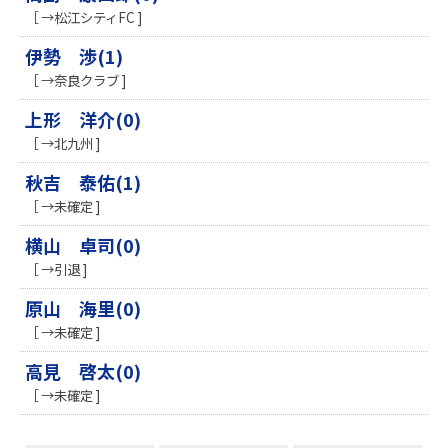
［ →松江シティFC ]
伊勢 渉(1)
［ →奈良クラブ ]
上形 洋介(0)
［ →北九州 ]
秋吉 泰佑(1)
［ →未確定 ]
横山 卓司(0)
［ →引退 ]
原山 海里(0)
［ →未確定 ]
高見 啓太(0)
［ →未確定 ]