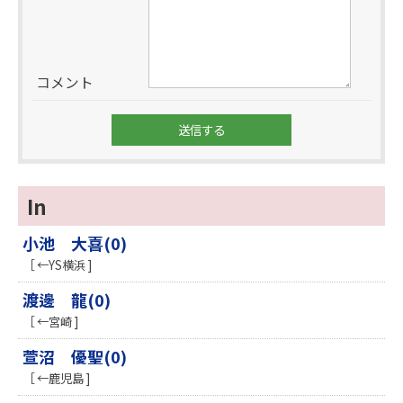
コメント
In
小池 大喜(0)
［ ←YS横浜 ]
渡邊 龍(0)
［ ←宮崎 ]
萱沼 優聖(0)
［ ←鹿児島 ]