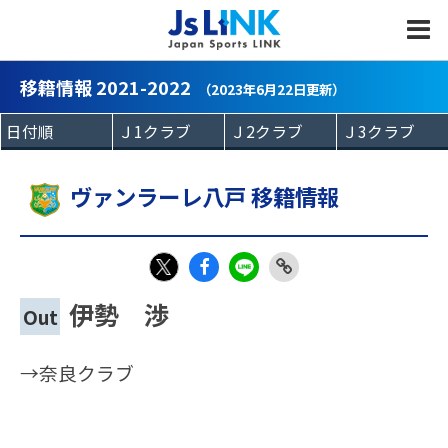
MENU
移籍情報 2021-2022
（2023年6月22日更新）
ヴァンラーレ八戸 移籍情報
Fac
LIN
Link
X
伊勢 渉
Out
eb
E
Copy
oo
→奈良クラブ
k