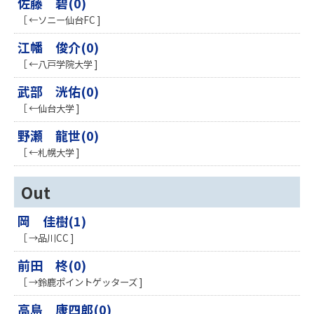
佐藤 碧(0)
［ ←ソニー仙台FC ]
江幡 俊介(0)
［ ←八戸学院大学 ]
武部 洸佑(0)
［ ←仙台大学 ]
野瀬 龍世(0)
［ ←札幌大学 ]
Out
岡 佳樹(1)
［ →品川CC ]
前田 柊(0)
［ →鈴鹿ポイントゲッターズ ]
高島 康四郎(0)