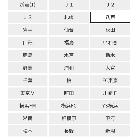
新着(1)
Ｊ１
Ｊ２
Ｊ３
札幌
八戸
岩手
仙台
秋田
山形
福島
いわき
鹿島
水戸
栃木
群馬
浦和
大宮
千葉
柏
FC東京
東京Ｖ
町田
川崎Ｆ
横浜FM
横浜FC
YS横浜
湘南
相模原
甲府
松本
長野
新潟