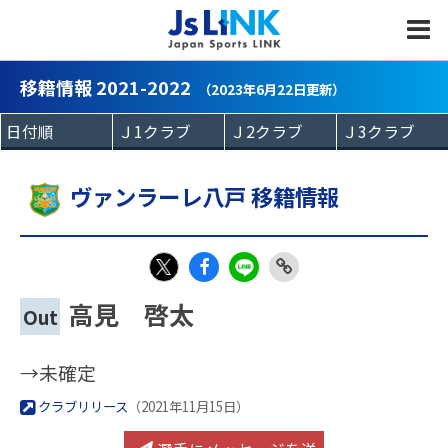
MENU
移籍情報 2021-2022
（2023年6月22日更新）
ヴァンラーレ八戸 移籍情報
Fac
LIN
Link
X
高見 啓太
Out
eb
E
Copy
oo
→未確定
k
クラブリリース
（2021年11月15日）