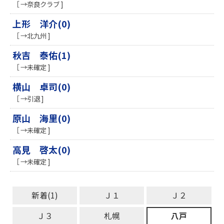
［ →奈良クラブ ]
上形 洋介(0)
［ →北九州 ]
秋吉 泰佑(1)
［ →未確定 ]
横山 卓司(0)
［ →引退 ]
原山 海里(0)
［ →未確定 ]
高見 啓太(0)
［ →未確定 ]
新着(1)
Ｊ１
Ｊ２
Ｊ３
札幌
八戸