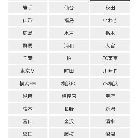
岩手
仙台
秋田
山形
福島
いわき
鹿島
水戸
栃木
群馬
浦和
大宮
千葉
柏
FC東京
東京Ｖ
町田
川崎Ｆ
横浜FM
横浜FC
YS横浜
湘南
相模原
甲府
松本
長野
新潟
富山
金沢
清水
磐田
藤枝
沼津