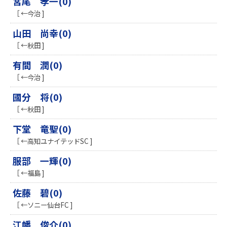
宮尾 孝一(0)
［ ←今治 ]
山田 尚幸(0)
［ ←秋田 ]
有間 潤(0)
［ ←今治 ]
國分 将(0)
［ ←秋田 ]
下堂 竜聖(0)
［ ←高知ユナイテッドSC ]
服部 一輝(0)
［ ←福島 ]
佐藤 碧(0)
［ ←ソニー仙台FC ]
江幡 俊介(0)