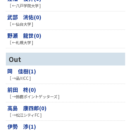
［ ←八戸学院大学 ]
武部 洸佑(0)
［ ←仙台大学 ]
野瀬 龍世(0)
［ ←札幌大学 ]
Out
岡 佳樹(1)
［ →品川CC ]
前田 柊(0)
［ →鈴鹿ポイントゲッターズ ]
高島 康四郎(0)
［ →松江シティFC ]
伊勢 渉(1)