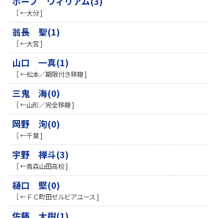
ポープ ウィリアム(3)
［ ←大分 ]
翁長 聖(1)
［ ←大宮 ]
山口 一真(1)
［ ←松本／期限付き移籍 ]
三鬼 海(0)
［ ←山形／完全移籍 ]
岡野 洵(0)
［ ←千葉 ]
宇野 禅斗(3)
［ ←青森山田高校 ]
樋口 堅(0)
［ ←ＦＣ町田ゼルビアユース ]
佐藤 大樹(1)