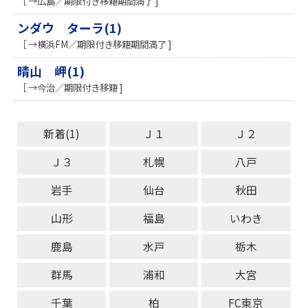
［ →広島／期限付き移籍期間満了 ]
ンダウ ターラ(1)
［ →横浜FM／期限付き移籍期間満了 ]
晴山 岬(1)
［ →今治／期限付き移籍 ]
新着(1)
Ｊ１
Ｊ２
Ｊ３
札幌
八戸
岩手
仙台
秋田
山形
福島
いわき
鹿島
水戸
栃木
群馬
浦和
大宮
千葉
柏
FC東京