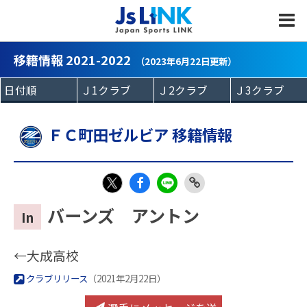
MENU
移籍情報 2021-2022
（2023年6月22日更新）
ＦＣ町田ゼルビア 移籍情報
Fac
LIN
Link
X
バーンズ アントン
In
eb
E
Copy
oo
←大成高校
k
クラブリリース
（2021年2月22日）