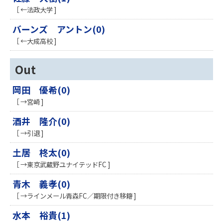
［ ←法政大学 ]
バーンズ アントン(0)
［ ←大成高校 ]
Out
岡田 優希(0)
［ →宮崎 ]
酒井 隆介(0)
［ →引退 ]
土居 柊太(0)
［ →東京武蔵野ユナイテッドFC ]
青木 義孝(0)
［ →ラインメール青森FC／期限付き移籍 ]
水本 裕貴(1)