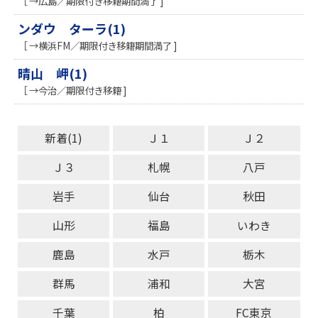
［ →広島／期限付き移籍期間満了 ]
ンダウ ターラ(1)
［ →横浜FM／期限付き移籍期間満了 ]
晴山 岬(1)
［ →今治／期限付き移籍 ]
新着(1)
Ｊ１
Ｊ２
Ｊ３
札幌
八戸
岩手
仙台
秋田
山形
福島
いわき
鹿島
水戸
栃木
群馬
浦和
大宮
千葉
柏
FC東京