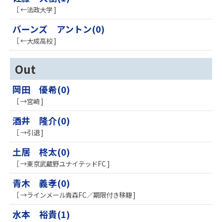
［ ←法政大学 ]
バーンズ アントン(0)
［ ←大成高校 ]
Out
岡田 優希(0)
［ →宮崎 ]
酒井 隆介(0)
［ →引退 ]
土居 柊太(0)
［ →東京武蔵野ユナイテッドFC ]
青木 義孝(0)
［ →ラインメール青森FC／期限付き移籍 ]
水本 裕貴(1)