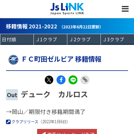
MENU
移籍情報 2021-2022
（2023年6月22日更新）
ＦＣ町田ゼルビア 移籍情報
Fac
LIN
Link
X
デューク カルロス
Out
eb
E
Copy
oo
→岡山／期限付き移籍期間満了
k
クラブリリース
（2022年1月6日）