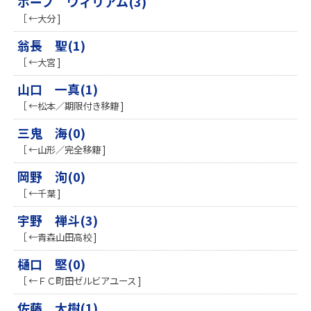
ポープ ウィリアム(3)
［ ←大分 ]
翁長 聖(1)
［ ←大宮 ]
山口 一真(1)
［ ←松本／期限付き移籍 ]
三鬼 海(0)
［ ←山形／完全移籍 ]
岡野 洵(0)
［ ←千葉 ]
宇野 禅斗(3)
［ ←青森山田高校 ]
樋口 堅(0)
［ ←ＦＣ町田ゼルビアユース ]
佐藤 大樹(1)