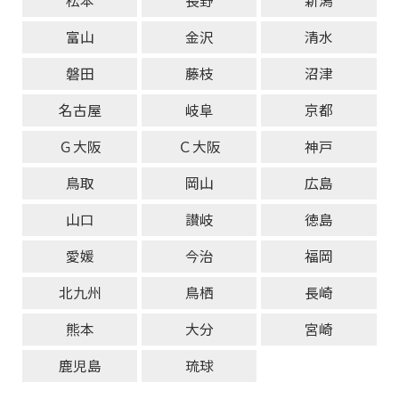
松本
長野
新潟
富山
金沢
清水
磐田
藤枝
沼津
名古屋
岐阜
京都
Ｇ大阪
Ｃ大阪
神戸
鳥取
岡山
広島
山口
讃岐
徳島
愛媛
今治
福岡
北九州
鳥栖
長崎
熊本
大分
宮崎
鹿児島
琉球