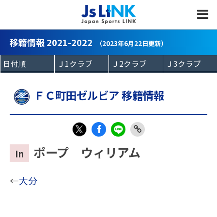
MENU
移籍情報 2021-2022
（2023年6月22日更新）
ＦＣ町田ゼルビア 移籍情報
Fac
LIN
Link
X
ポープ ウィリアム
In
eb
E
Copy
oo
←
大分
k