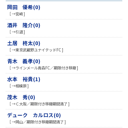
岡田 優希(0)
［ →宮崎 ]
酒井 隆介(0)
［ →引退 ]
土居 柊太(0)
［ →東京武蔵野ユナイテッドFC ]
青木 義孝(0)
［ →ラインメール青森FC／期限付き移籍 ]
水本 裕貴(1)
［ →相模原 ]
茂木 秀(0)
［ →Ｃ大阪／期限付き移籍期間満了 ]
デューク カルロス(0)
［ →岡山／期限付き移籍期間満了 ]