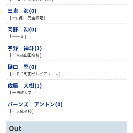
三鬼 海(0)
［ ←山形／完全移籍 ]
岡野 洵(0)
［ ←千葉 ]
宇野 禅斗(3)
［ ←青森山田高校 ]
樋口 堅(0)
［ ←ＦＣ町田ゼルビアユース ]
佐藤 大樹(1)
［ ←法政大学 ]
バーンズ アントン(0)
［ ←大成高校 ]
Out