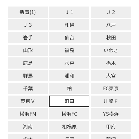
新着(1)
Ｊ１
Ｊ２
Ｊ３
札幌
八戸
岩手
仙台
秋田
山形
福島
いわき
鹿島
水戸
栃木
群馬
浦和
大宮
千葉
柏
FC東京
東京Ｖ
町田
川崎Ｆ
横浜FM
横浜FC
YS横浜
湘南
相模原
甲府