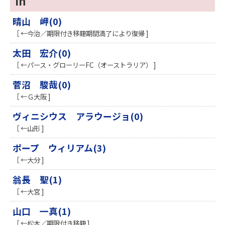
In
晴山 岬(0)
［ ←今治／期限付き移籍期間満了により復帰 ]
太田 宏介(0)
［ ←パース・グローリーFC（オーストラリア） ]
菅沼 駿哉(0)
［ ←Ｇ大阪 ]
ヴィニシウス アラウージョ(0)
［ ←山形 ]
ポープ ウィリアム(3)
［ ←大分 ]
翁長 聖(1)
［ ←大宮 ]
山口 一真(1)
［ ←松本／期限付き移籍 ]