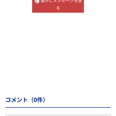
選手にメッセージを送
る
コメント（
0
件）