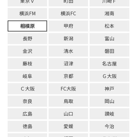
東京Ｖ
町田
川崎Ｆ
横浜FM
横浜FC
湘南
相模原
甲府
松本
長野
新潟
富山
金沢
清水
磐田
藤枝
沼津
名古屋
岐阜
京都
Ｇ大阪
Ｃ大阪
FC大阪
神戸
奈良
鳥取
岡山
広島
山口
讃岐
徳島
愛媛
今治