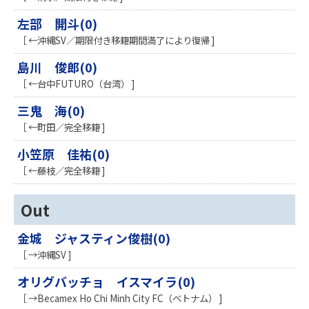
左部 開斗(0)
［ ←沖縄SV／期限付き移籍期間満了により復帰 ]
島川 俊郎(0)
［ ←台中FUTURO（台湾） ]
三鬼 海(0)
［ ←町田／完全移籍 ]
小笠原 佳祐(0)
［ ←藤枝／完全移籍 ]
Out
金城 ジャスティン俊樹(0)
［ →沖縄SV ]
オリグバッチョ イスマイラ(0)
［ →Becamex Ho Chi Minh City FC（ベトナム） ]