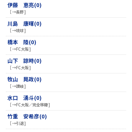
伊藤 恵亮(0)
［ →長野 ]
川島 康暉(0)
［ →琉球 ]
橋本 陸(0)
［ →FC大阪 ]
山下 諒時(0)
［ →FC大阪 ]
牧山 晃政(0)
［ →讃岐 ]
水口 湧斗(0)
［ →FC大阪／完全移籍 ]
竹重 安希彦(0)
［ →引退 ]