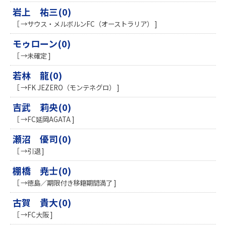
岩上 祐三(0)
［ →サウス・メルボルンFC（オーストラリア） ]
モゥローン(0)
［ →未確定 ]
若林 龍(0)
［ →FK JEZERO（モンテネグロ） ]
吉武 莉央(0)
［ →FC延岡AGATA ]
瀬沼 優司(0)
［ →引退 ]
棚橋 尭士(0)
［ →徳島／期限付き移籍期間満了 ]
古賀 貴大(0)
［ →FC大阪 ]