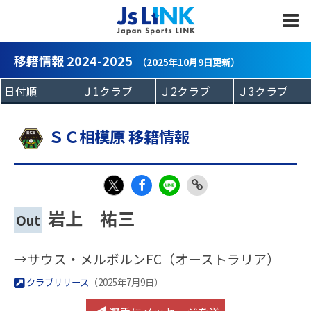
MENU
移籍情報 2024-2025
（2025年10月9日更新）
ＳＣ相模原 移籍情報
Fac
LIN
Link
X
岩上 祐三
Out
eb
E
Copy
oo
→サウス・メルボルンFC（オーストラリア）
k
クラブリリース
（2025年7月9日）