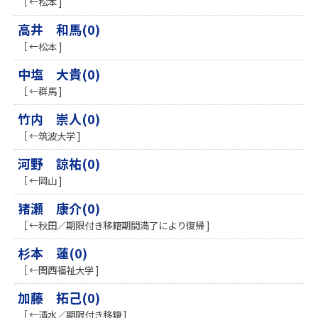
［ ←松本 ]
高井 和馬(0)
［ ←松本 ]
中塩 大貴(0)
［ ←群馬 ]
竹内 崇人(0)
［ ←筑波大学 ]
河野 諒祐(0)
［ ←岡山 ]
猪瀬 康介(0)
［ ←秋田／期限付き移籍期間満了により復帰 ]
杉本 蓮(0)
［ ←関西福祉大学 ]
加藤 拓己(0)
［ ←清水／期限付き移籍 ]