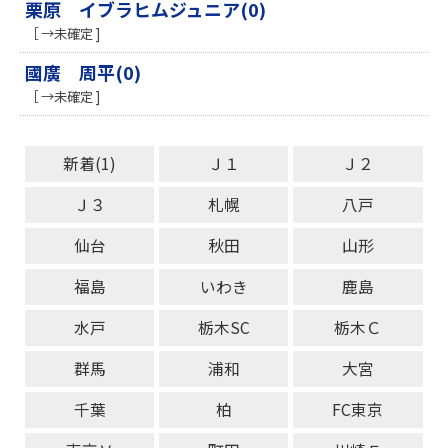
栗原 イブラヒムジュニア(0)
［ →未確定 ]
國廣 周平(0)
［ →未確定 ]
新着(1)
Ｊ１
Ｊ２
Ｊ３
札幌
八戸
仙台
秋田
山形
福島
いわき
鹿島
水戸
栃木SC
栃木Ｃ
群馬
浦和
大宮
千葉
柏
FC東京