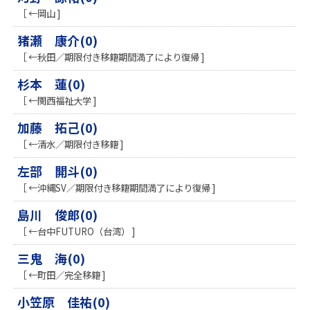
［ ←岡山 ]
猪瀬 康介(0)
［ ←秋田／期限付き移籍期間満了により復帰 ]
杉本 蓮(0)
［ ←関西福祉大学 ]
加藤 拓己(0)
［ ←清水／期限付き移籍 ]
左部 開斗(0)
［ ←沖縄SV／期限付き移籍期間満了により復帰 ]
島川 俊郎(0)
［ ←台中FUTURO（台湾） ]
三鬼 海(0)
［ ←町田／完全移籍 ]
小笠原 佳祐(0)