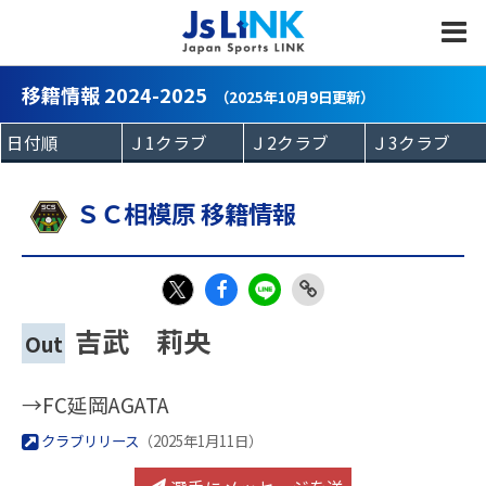
MENU
移籍情報 2024-2025
（2025年10月9日更新）
ＳＣ相模原 移籍情報
Fac
LIN
Link
X
吉武 莉央
Out
eb
E
Copy
oo
→FC延岡AGATA
k
クラブリリース
（2025年1月11日）