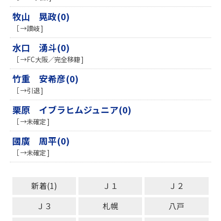
牧山 晃政(0)
［ →讃岐 ]
水口 湧斗(0)
［ →FC大阪／完全移籍 ]
竹重 安希彦(0)
［ →引退 ]
栗原 イブラヒムジュニア(0)
［ →未確定 ]
國廣 周平(0)
［ →未確定 ]
新着(1)
Ｊ１
Ｊ２
Ｊ３
札幌
八戸