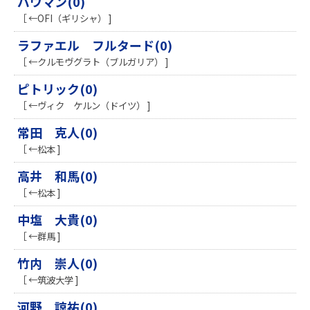
バウマン(0)
［ ←OFI（ギリシャ） ]
ラファエル フルタード(0)
［ ←クルモヴグラト（ブルガリア） ]
ピトリック(0)
［ ←ヴィク ケルン（ドイツ） ]
常田 克人(0)
［ ←松本 ]
高井 和馬(0)
［ ←松本 ]
中塩 大貴(0)
［ ←群馬 ]
竹内 崇人(0)
［ ←筑波大学 ]
河野 諒祐(0)