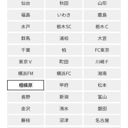
仙台
秋田
山形
福島
いわき
鹿島
水戸
栃木SC
栃木Ｃ
群馬
浦和
大宮
千葉
柏
FC東京
東京Ｖ
町田
川崎Ｆ
横浜FM
横浜FC
湘南
相模原
甲府
松本
長野
新潟
富山
金沢
清水
磐田
藤枝
沼津
名古屋