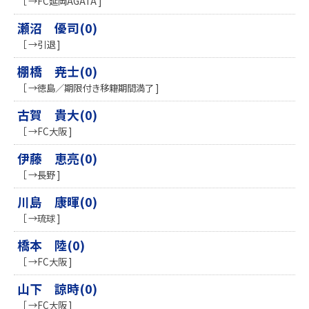
［ →FC延岡AGATA ]
瀬沼 優司(0)
［ →引退 ]
棚橋 尭士(0)
［ →徳島／期限付き移籍期間満了 ]
古賀 貴大(0)
［ →FC大阪 ]
伊藤 恵亮(0)
［ →長野 ]
川島 康暉(0)
［ →琉球 ]
橋本 陸(0)
［ →FC大阪 ]
山下 諒時(0)
［ →FC大阪 ]