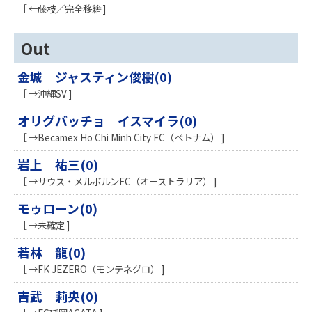
［ ←藤枝／完全移籍 ]
Out
金城 ジャスティン俊樹(0)
［ →沖縄SV ]
オリグバッチョ イスマイラ(0)
［ →Becamex Ho Chi Minh City FC（ベトナム） ]
岩上 祐三(0)
［ →サウス・メルボルンFC（オーストラリア） ]
モゥローン(0)
［ →未確定 ]
若林 龍(0)
［ →FK JEZERO（モンテネグロ） ]
吉武 莉央(0)