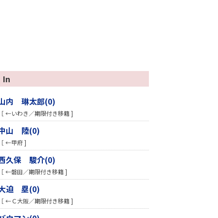
In
山内 琳太郎(0)
［ ←いわき／期限付き移籍 ]
中山 陸(0)
［ ←甲府 ]
西久保 駿介(0)
［ ←磐田／期限付き移籍 ]
大迫 塁(0)
［ ←Ｃ大阪／期限付き移籍 ]
バウマン(0)