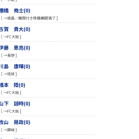
棚橋 尭士(0)
［ →徳島／期限付き移籍期間満了 ]
古賀 貴大(0)
［ →FC大阪 ]
伊藤 恵亮(0)
［ →長野 ]
川島 康暉(0)
［ →琉球 ]
橋本 陸(0)
［ →FC大阪 ]
山下 諒時(0)
［ →FC大阪 ]
牧山 晃政(0)
［ →讃岐 ]