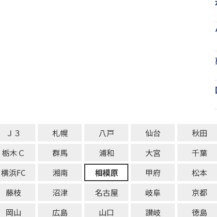
Ｊ３
札幌
八戸
仙台
秋田
栃木Ｃ
群馬
浦和
大宮
千葉
横浜FC
湘南
相模原
甲府
松本
藤枝
沼津
名古屋
岐阜
京都
岡山
広島
山口
讃岐
徳島