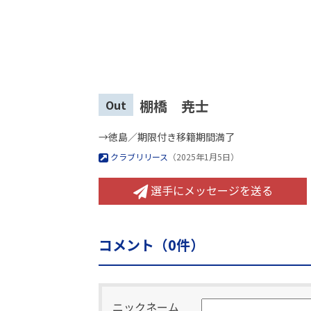
棚橋 尭士
Out
→徳島／期限付き移籍期間満了
クラブリリース
（2025年1月5日）
選手にメッセージを送る
コメント（
0
件）
ニックネーム