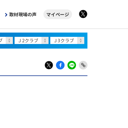
取材現場の声
マイページ
X
Fac
LIN
Link
X
ebo
E
Copy
ok