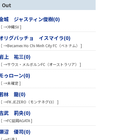
Out
金城 ジャスティン俊樹(0)
［ →沖縄SV ]
オリグバッチョ イスマイラ(0)
［ →Becamex Ho Chi Minh City FC（ベトナム） ]
岩上 祐三(0)
［ →サウス・メルボルンFC（オーストラリア） ]
モゥローン(0)
［ →未確定 ]
若林 龍(0)
［ →FK JEZERO（モンテネグロ） ]
吉武 莉央(0)
［ →FC延岡AGATA ]
瀬沼 優司(0)
［ →引退 ]