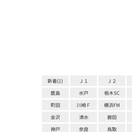
新着(1)
Ｊ１
Ｊ２
鹿島
水戸
栃木SC
町田
川崎Ｆ
横浜FM
金沢
清水
磐田
神戸
奈良
鳥取