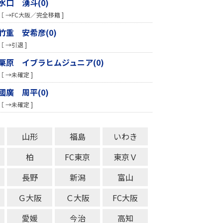
水口 湧斗(0)
［ →FC大阪／完全移籍 ]
竹重 安希彦(0)
［ →引退 ]
栗原 イブラヒムジュニア(0)
［ →未確定 ]
國廣 周平(0)
［ →未確定 ]
山形
福島
いわき
柏
FC東京
東京Ｖ
長野
新潟
富山
Ｇ大阪
Ｃ大阪
FC大阪
愛媛
今治
高知