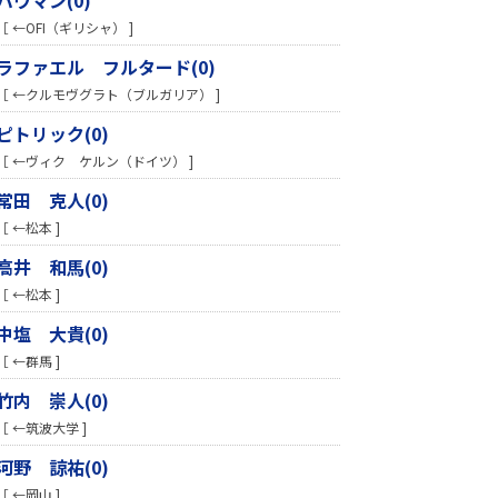
［ ←OFI（ギリシャ） ]
ラファエル フルタード(0)
［ ←クルモヴグラト（ブルガリア） ]
ピトリック(0)
［ ←ヴィク ケルン（ドイツ） ]
常田 克人(0)
［ ←松本 ]
高井 和馬(0)
［ ←松本 ]
中塩 大貴(0)
［ ←群馬 ]
竹内 崇人(0)
［ ←筑波大学 ]
河野 諒祐(0)
［ ←岡山 ]