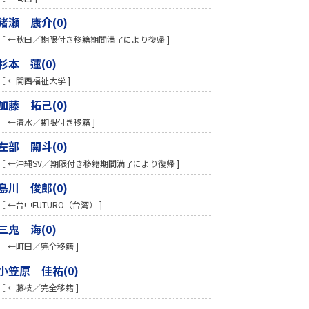
猪瀬 康介(0)
［ ←秋田／期限付き移籍期間満了により復帰 ]
杉本 蓮(0)
［ ←関西福祉大学 ]
加藤 拓己(0)
［ ←清水／期限付き移籍 ]
左部 開斗(0)
［ ←沖縄SV／期限付き移籍期間満了により復帰 ]
島川 俊郎(0)
［ ←台中FUTURO（台湾） ]
三鬼 海(0)
［ ←町田／完全移籍 ]
小笠原 佳祐(0)
［ ←藤枝／完全移籍 ]