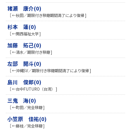
猪瀬 康介(0)
［ ←秋田／期限付き移籍期間満了により復帰 ]
杉本 蓮(0)
［ ←関西福祉大学 ]
加藤 拓己(0)
［ ←清水／期限付き移籍 ]
左部 開斗(0)
［ ←沖縄SV／期限付き移籍期間満了により復帰 ]
島川 俊郎(0)
［ ←台中FUTURO（台湾） ]
三鬼 海(0)
［ ←町田／完全移籍 ]
小笠原 佳祐(0)
［ ←藤枝／完全移籍 ]