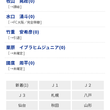
牧山 晃政(0)
［ →讃岐 ]
水口 湧斗(0)
［ →FC大阪／完全移籍 ]
竹重 安希彦(0)
［ →引退 ]
栗原 イブラヒムジュニア(0)
［ →未確定 ]
國廣 周平(0)
［ →未確定 ]
新着(1)
Ｊ１
Ｊ２
Ｊ３
札幌
八戸
仙台
秋田
山形