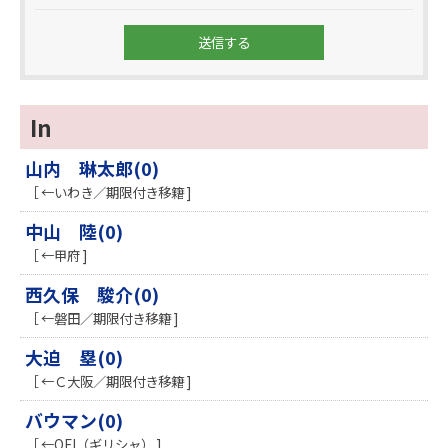
In
山内 琳太郎(0)
［ ←いわき／期限付き移籍 ]
中山 陸(0)
［ ←甲府 ]
西久保 駿介(0)
［ ←磐田／期限付き移籍 ]
大迫 塁(0)
［ ←Ｃ大阪／期限付き移籍 ]
バウマン(0)
［ ←OFI（ギリシャ） ]