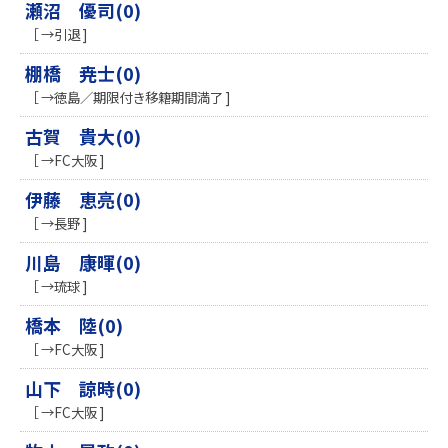
瀬沼 優司(0)
［ →引退 ]
棚橋 尭士(0)
［ →徳島／期限付き移籍期間満了 ]
古賀 貴大(0)
［ →FC大阪 ]
伊藤 恵亮(0)
［ →長野 ]
川島 康暉(0)
［ →琉球 ]
橋本 陸(0)
［ →FC大阪 ]
山下 諒時(0)
［ →FC大阪 ]