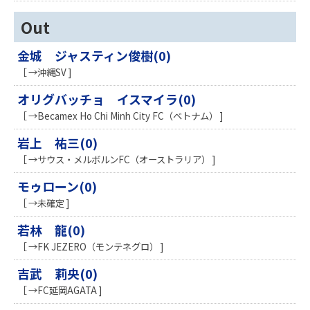
Out
金城 ジャスティン俊樹(0)
［ →沖縄SV ]
オリグバッチョ イスマイラ(0)
［ →Becamex Ho Chi Minh City FC（ベトナム） ]
岩上 祐三(0)
［ →サウス・メルボルンFC（オーストラリア） ]
モゥローン(0)
［ →未確定 ]
若林 龍(0)
［ →FK JEZERO（モンテネグロ） ]
吉武 莉央(0)
［ →FC延岡AGATA ]