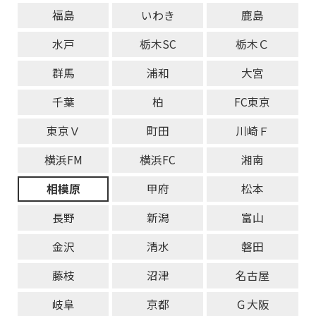
福島
いわき
鹿島
水戸
栃木SC
栃木Ｃ
群馬
浦和
大宮
千葉
柏
FC東京
東京Ｖ
町田
川崎Ｆ
横浜FM
横浜FC
湘南
相模原
甲府
松本
長野
新潟
富山
金沢
清水
磐田
藤枝
沼津
名古屋
岐阜
京都
Ｇ大阪