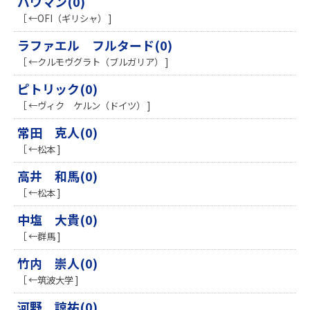
バウマン(0)
［ ←OFI（ギリシャ） ]
ラファエル フルタード(0)
［ ←クルモヴグラト（ブルガリア） ]
ピトリック(0)
［ ←ヴィク ケルン（ドイツ） ]
常田 克人(0)
［ ←松本 ]
高井 和馬(0)
［ ←松本 ]
中塩 大貴(0)
［ ←群馬 ]
竹内 崇人(0)
［ ←筑波大学 ]
河野 諒祐(0)