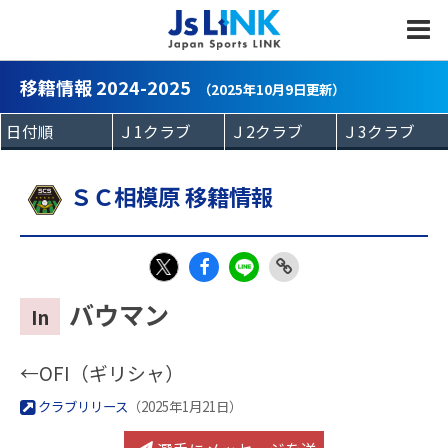
MENU
移籍情報 2024-2025
（2025年10月9日更新）
ＳＣ相模原 移籍情報
Fac
LIN
Link
X
バウマン
In
eb
E
Copy
oo
←OFI（ギリシャ）
k
クラブリリース
（2025年1月21日）