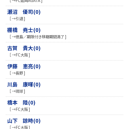
［ →FC延岡AGATA ]
瀬沼 優司(0)
［ →引退 ]
棚橋 尭士(0)
［ →徳島／期限付き移籍期間満了 ]
古賀 貴大(0)
［ →FC大阪 ]
伊藤 恵亮(0)
［ →長野 ]
川島 康暉(0)
［ →琉球 ]
橋本 陸(0)
［ →FC大阪 ]
山下 諒時(0)
［ →FC大阪 ]