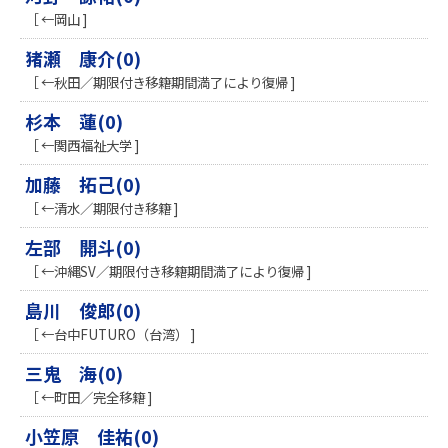
［ ←岡山 ]
猪瀬 康介(0)
［ ←秋田／期限付き移籍期間満了により復帰 ]
杉本 蓮(0)
［ ←関西福祉大学 ]
加藤 拓己(0)
［ ←清水／期限付き移籍 ]
左部 開斗(0)
［ ←沖縄SV／期限付き移籍期間満了により復帰 ]
島川 俊郎(0)
［ ←台中FUTURO（台湾） ]
三鬼 海(0)
［ ←町田／完全移籍 ]
小笠原 佳祐(0)