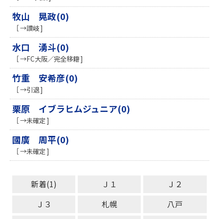
牧山 晃政(0)
［ →讃岐 ]
水口 湧斗(0)
［ →FC大阪／完全移籍 ]
竹重 安希彦(0)
［ →引退 ]
栗原 イブラヒムジュニア(0)
［ →未確定 ]
國廣 周平(0)
［ →未確定 ]
新着(1)
Ｊ１
Ｊ２
Ｊ３
札幌
八戸