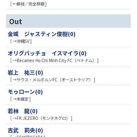
［ ←藤枝／完全移籍 ]
Out
金城 ジャスティン俊樹(0)
［ →沖縄SV ]
オリグバッチョ イスマイラ(0)
［ →Becamex Ho Chi Minh City FC（ベトナム） ]
岩上 祐三(0)
［ →サウス・メルボルンFC（オーストラリア） ]
モゥローン(0)
［ →未確定 ]
若林 龍(0)
［ →FK JEZERO（モンテネグロ） ]
吉武 莉央(0)