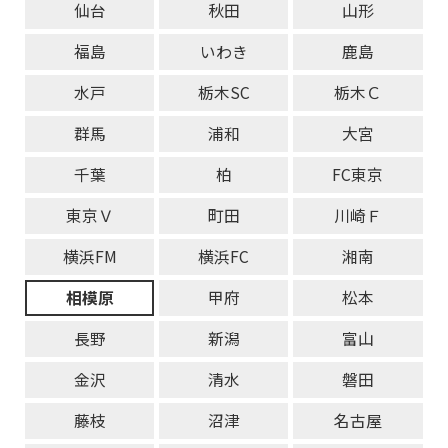
仙台
秋田
山形
福島
いわき
鹿島
水戸
栃木SC
栃木Ｃ
群馬
浦和
大宮
千葉
柏
FC東京
東京Ｖ
町田
川崎Ｆ
横浜FM
横浜FC
湘南
相模原
甲府
松本
長野
新潟
富山
金沢
清水
磐田
藤枝
沼津
名古屋