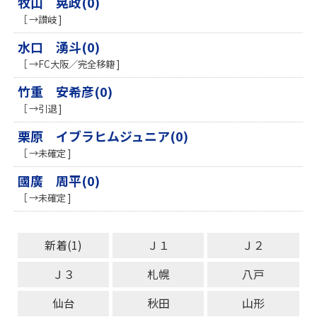
牧山 晃政(0)
［ →讃岐 ]
水口 湧斗(0)
［ →FC大阪／完全移籍 ]
竹重 安希彦(0)
［ →引退 ]
栗原 イブラヒムジュニア(0)
［ →未確定 ]
國廣 周平(0)
［ →未確定 ]
新着(1)
Ｊ１
Ｊ２
Ｊ３
札幌
八戸
仙台
秋田
山形