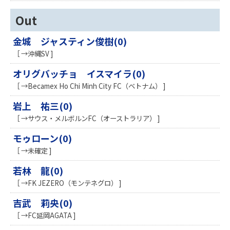
Out
金城 ジャスティン俊樹(0)
［ →沖縄SV ]
オリグバッチョ イスマイラ(0)
［ →Becamex Ho Chi Minh City FC（ベトナム） ]
岩上 祐三(0)
［ →サウス・メルボルンFC（オーストラリア） ]
モゥローン(0)
［ →未確定 ]
若林 龍(0)
［ →FK JEZERO（モンテネグロ） ]
吉武 莉央(0)
［ →FC延岡AGATA ]