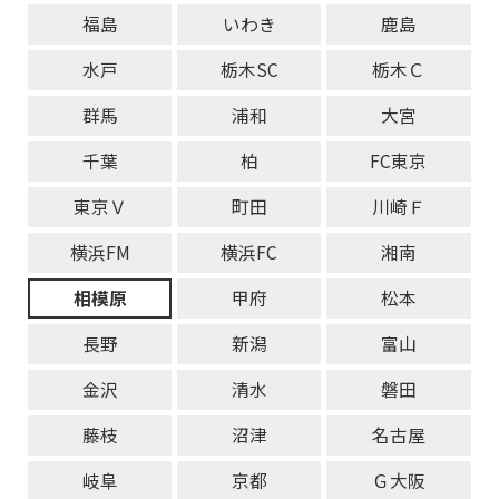
福島
いわき
鹿島
水戸
栃木SC
栃木Ｃ
群馬
浦和
大宮
千葉
柏
FC東京
東京Ｖ
町田
川崎Ｆ
横浜FM
横浜FC
湘南
相模原
甲府
松本
長野
新潟
富山
金沢
清水
磐田
藤枝
沼津
名古屋
岐阜
京都
Ｇ大阪