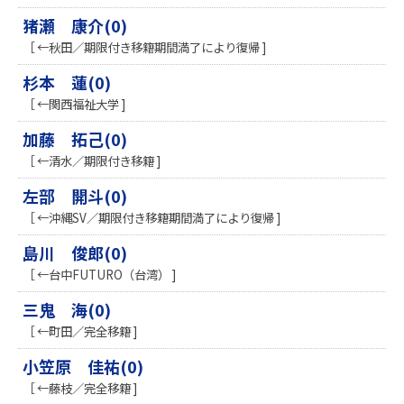
猪瀬 康介(0)
［ ←秋田／期限付き移籍期間満了により復帰 ]
杉本 蓮(0)
［ ←関西福祉大学 ]
加藤 拓己(0)
［ ←清水／期限付き移籍 ]
左部 開斗(0)
［ ←沖縄SV／期限付き移籍期間満了により復帰 ]
島川 俊郎(0)
［ ←台中FUTURO（台湾） ]
三鬼 海(0)
［ ←町田／完全移籍 ]
小笠原 佳祐(0)
［ ←藤枝／完全移籍 ]