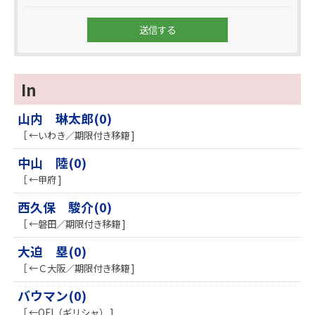
In
山内 琳太郎(0)
［ ←いわき／期限付き移籍 ]
中山 陸(0)
［ ←甲府 ]
西久保 駿介(0)
［ ←磐田／期限付き移籍 ]
大迫 塁(0)
［ ←Ｃ大阪／期限付き移籍 ]
バウマン(0)
［ ←OFI（ギリシャ） ]