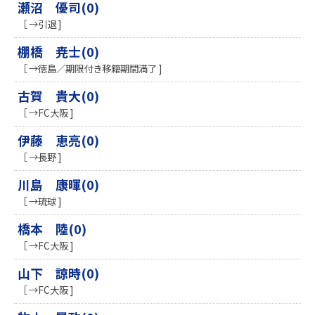
瀬沼 優司(0)
［ →引退 ]
棚橋 尭士(0)
［ →徳島／期限付き移籍期間満了 ]
古賀 貴大(0)
［ →FC大阪 ]
伊藤 恵亮(0)
［ →長野 ]
川島 康暉(0)
［ →琉球 ]
橋本 陸(0)
［ →FC大阪 ]
山下 諒時(0)
［ →FC大阪 ]