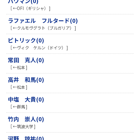
バウマン(0)
［ ←OFI（ギリシャ） ]
ラファエル フルタード(0)
［ ←クルモヴグラト（ブルガリア） ]
ピトリック(0)
［ ←ヴィク ケルン（ドイツ） ]
常田 克人(0)
［ ←松本 ]
高井 和馬(0)
［ ←松本 ]
中塩 大貴(0)
［ ←群馬 ]
竹内 崇人(0)
［ ←筑波大学 ]
河野 諒祐(0)