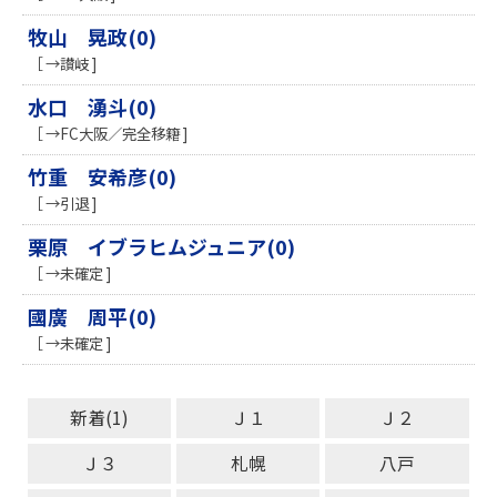
牧山 晃政(0)
［ →讃岐 ]
水口 湧斗(0)
［ →FC大阪／完全移籍 ]
竹重 安希彦(0)
［ →引退 ]
栗原 イブラヒムジュニア(0)
［ →未確定 ]
國廣 周平(0)
［ →未確定 ]
新着(1)
Ｊ１
Ｊ２
Ｊ３
札幌
八戸