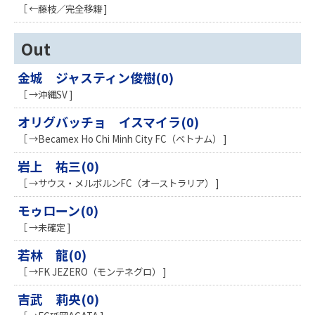
［ ←藤枝／完全移籍 ]
Out
金城 ジャスティン俊樹(0)
［ →沖縄SV ]
オリグバッチョ イスマイラ(0)
［ →Becamex Ho Chi Minh City FC（ベトナム） ]
岩上 祐三(0)
［ →サウス・メルボルンFC（オーストラリア） ]
モゥローン(0)
［ →未確定 ]
若林 龍(0)
［ →FK JEZERO（モンテネグロ） ]
吉武 莉央(0)