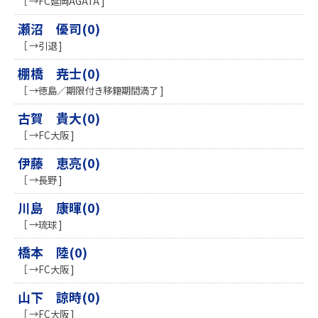
［ →FC延岡AGATA ]
瀬沼 優司(0)
［ →引退 ]
棚橋 尭士(0)
［ →徳島／期限付き移籍期間満了 ]
古賀 貴大(0)
［ →FC大阪 ]
伊藤 恵亮(0)
［ →長野 ]
川島 康暉(0)
［ →琉球 ]
橋本 陸(0)
［ →FC大阪 ]
山下 諒時(0)
［ →FC大阪 ]