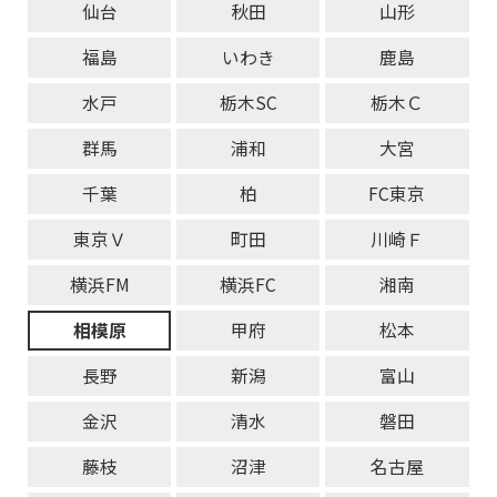
仙台
秋田
山形
福島
いわき
鹿島
水戸
栃木SC
栃木Ｃ
群馬
浦和
大宮
千葉
柏
FC東京
東京Ｖ
町田
川崎Ｆ
横浜FM
横浜FC
湘南
相模原
甲府
松本
長野
新潟
富山
金沢
清水
磐田
藤枝
沼津
名古屋