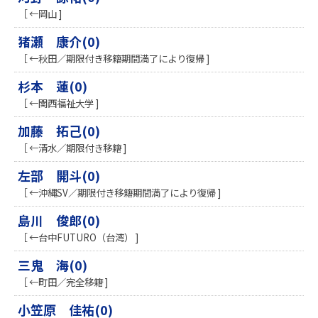
［ ←岡山 ]
猪瀬 康介(0)
［ ←秋田／期限付き移籍期間満了により復帰 ]
杉本 蓮(0)
［ ←関西福祉大学 ]
加藤 拓己(0)
［ ←清水／期限付き移籍 ]
左部 開斗(0)
［ ←沖縄SV／期限付き移籍期間満了により復帰 ]
島川 俊郎(0)
［ ←台中FUTURO（台湾） ]
三鬼 海(0)
［ ←町田／完全移籍 ]
小笠原 佳祐(0)