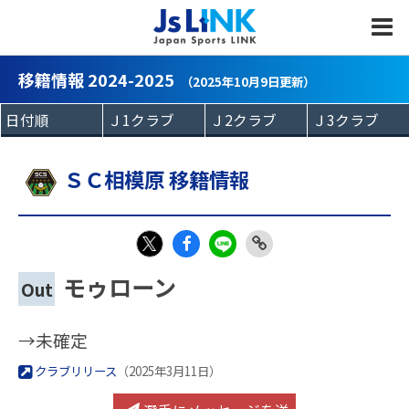
MENU
移籍情報 2024-2025
（2025年10月9日更新）
ＳＣ相模原 移籍情報
Fac
LIN
Link
X
モゥローン
Out
eb
E
Copy
oo
→未確定
k
クラブリリース
（2025年3月11日）