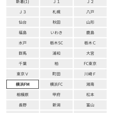
新着(1)
Ｊ１
Ｊ２
Ｊ３
札幌
八戸
仙台
秋田
山形
福島
いわき
鹿島
水戸
栃木SC
栃木Ｃ
群馬
浦和
大宮
千葉
柏
FC東京
東京Ｖ
町田
川崎Ｆ
横浜FM
横浜FC
湘南
相模原
甲府
松本
長野
新潟
富山