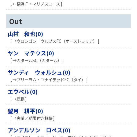
［ ←横浜Ｆ・マリノスユース ]
Out
山村 和也(0)
［ →ウロンゴン ウルブスFC（オーストラリア） ]
ヤン マテウス(0)
［ →カタールSC（カタール） ]
サンディ ウォルシュ(0)
［ →ブリーラム・ユナイテッドFC（タイ） ]
エウベル(0)
［ →鹿島 ]
望月 耕平(0)
［ →宮崎／期限付き移籍 ]
アンデルソン ロペス(0)