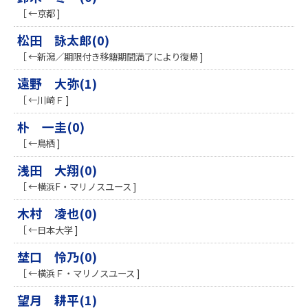
［ ←京都 ]
松田 詠太郎(0)
［ ←新潟／期限付き移籍期間満了により復帰 ]
遠野 大弥(1)
［ ←川崎Ｆ ]
朴 一圭(0)
［ ←鳥栖 ]
浅田 大翔(0)
［ ←横浜F・マリノスユース ]
木村 凌也(0)
［ ←日本大学 ]
埜口 怜乃(0)
［ ←横浜Ｆ・マリノスユース ]
望月 耕平(1)