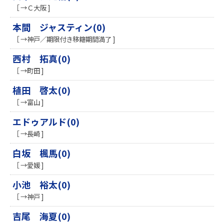
［ →Ｃ大阪 ]
本間 ジャスティン(0)
［ →神戸／期限付き移籍期間満了 ]
西村 拓真(0)
［ →町田 ]
植田 啓太(0)
［ →富山 ]
エドゥアルド(0)
［ →長崎 ]
白坂 楓馬(0)
［ →愛媛 ]
小池 裕太(0)
［ →神戸 ]
吉尾 海夏(0)