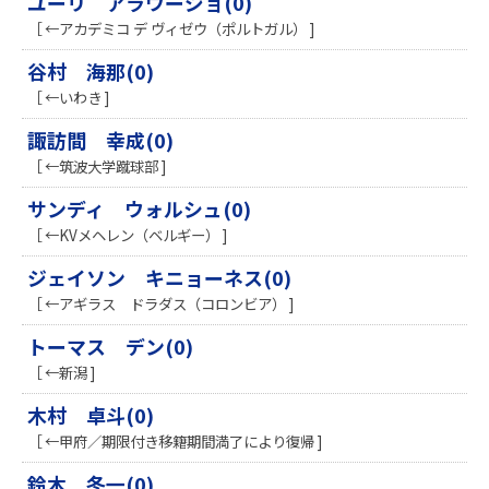
ユーリ アラウージョ(0)
［ ←アカデミコ デ ヴィゼウ（ポルトガル） ]
谷村 海那(0)
［ ←いわき ]
諏訪間 幸成(0)
［ ←筑波大学蹴球部 ]
サンディ ウォルシュ(0)
［ ←KVメヘレン（ベルギー） ]
ジェイソン キニョーネス(0)
［ ←アギラス ドラダス（コロンビア） ]
トーマス デン(0)
［ ←新潟 ]
木村 卓斗(0)
［ ←甲府／期限付き移籍期間満了により復帰 ]
鈴木 冬一(0)