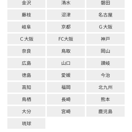
金沢
清水
磐田
藤枝
沼津
名古屋
岐阜
京都
Ｇ大阪
Ｃ大阪
FC大阪
神戸
奈良
鳥取
岡山
広島
山口
讃岐
徳島
愛媛
今治
高知
福岡
北九州
鳥栖
長崎
熊本
大分
宮崎
鹿児島
琉球