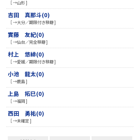
［ →山形 ]
吉田 真那斗(0)
［ →大分／期限付き移籍 ]
實藤 友紀(0)
［ →仙台／完全移籍 ]
村上 悠緋(0)
［ →愛媛／期限付き移籍 ]
小池 龍太(0)
［ →鹿島 ]
上島 拓巳(0)
［ →福岡 ]
西田 勇祐(0)
［ →未確定 ]