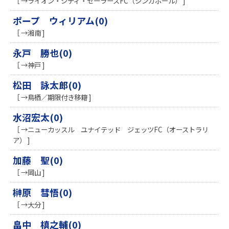
［ →ライオン・シティ・セーラーズFC（シンガポール） ]
ポープ ウィリアム(0)
［ →湘南 ]
永戸 勝也(0)
［ →神戸 ]
松田 詠太郎(0)
［ →鳥栖／期限付き移籍 ]
水沼宏太(0)
［ →ニューカッスル ユナイテッド ジェッツFC（オーストラリ
ア） ]
加藤 聖(0)
［ →岡山 ]
榊原 彗悟(0)
［ →大分 ]
畠中 槙之輔(0)