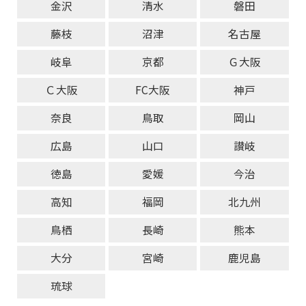
金沢
清水
磐田
藤枝
沼津
名古屋
岐阜
京都
Ｇ大阪
Ｃ大阪
FC大阪
神戸
奈良
鳥取
岡山
広島
山口
讃岐
徳島
愛媛
今治
高知
福岡
北九州
鳥栖
長崎
熊本
大分
宮崎
鹿児島
琉球