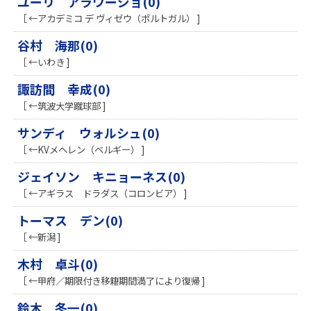
ユーリ アラウージョ(0)
［ ←アカデミコ デ ヴィゼウ（ポルトガル） ]
谷村 海那(0)
［ ←いわき ]
諏訪間 幸成(0)
［ ←筑波大学蹴球部 ]
サンディ ウォルシュ(0)
［ ←KVメヘレン（ベルギー） ]
ジェイソン キニョーネス(0)
［ ←アギラス ドラダス（コロンビア） ]
トーマス デン(0)
［ ←新潟 ]
木村 卓斗(0)
［ ←甲府／期限付き移籍期間満了により復帰 ]
鈴木 冬一(0)