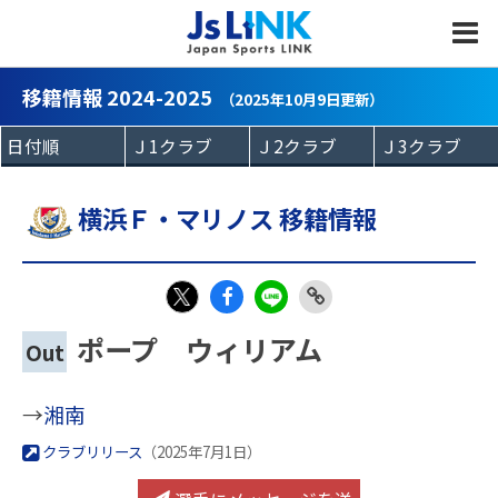
MENU
移籍情報 2024-2025
（2025年10月9日更新）
横浜Ｆ・マリノス 移籍情報
Fac
LIN
Link
X
ポープ ウィリアム
Out
eb
E
Copy
oo
→
湘南
k
クラブリリース
（2025年7月1日）