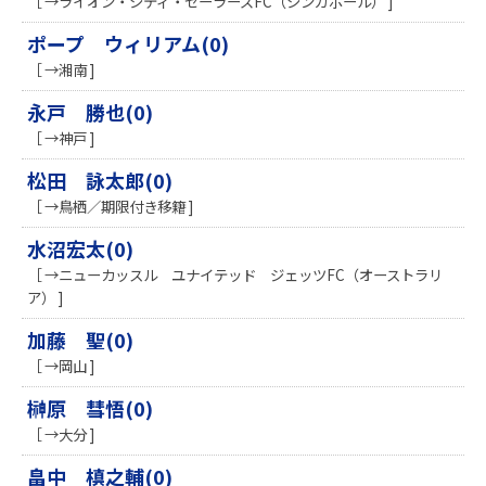
［ →ライオン・シティ・セーラーズFC（シンガポール） ]
ポープ ウィリアム(0)
［ →湘南 ]
永戸 勝也(0)
［ →神戸 ]
松田 詠太郎(0)
［ →鳥栖／期限付き移籍 ]
水沼宏太(0)
［ →ニューカッスル ユナイテッド ジェッツFC（オーストラリ
ア） ]
加藤 聖(0)
［ →岡山 ]
榊原 彗悟(0)
［ →大分 ]
畠中 槙之輔(0)