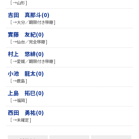
［ →山形 ]
吉田 真那斗(0)
［ →大分／期限付き移籍 ]
實藤 友紀(0)
［ →仙台／完全移籍 ]
村上 悠緋(0)
［ →愛媛／期限付き移籍 ]
小池 龍太(0)
［ →鹿島 ]
上島 拓巳(0)
［ →福岡 ]
西田 勇祐(0)
［ →未確定 ]