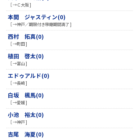
［ →Ｃ大阪 ]
本間 ジャスティン(0)
［ →神戸／期限付き移籍期間満了 ]
西村 拓真(0)
［ →町田 ]
植田 啓太(0)
［ →富山 ]
エドゥアルド(0)
［ →長崎 ]
白坂 楓馬(0)
［ →愛媛 ]
小池 裕太(0)
［ →神戸 ]
吉尾 海夏(0)