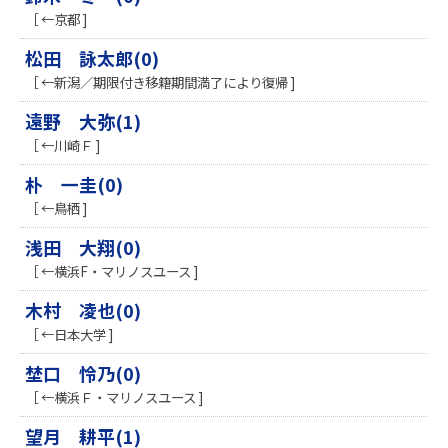
［ ←京都 ]
松田 詠太郎(0)
［ ←新潟／期限付き移籍期間満了により復帰 ]
遠野 大弥(1)
［ ←川崎Ｆ ]
朴 一圭(0)
［ ←鳥栖 ]
浅田 大翔(0)
［ ←横浜F・マリノスユース ]
木村 凌也(0)
［ ←日本大学 ]
埜口 怜乃(0)
［ ←横浜Ｆ・マリノスユース ]
望月 耕平(1)