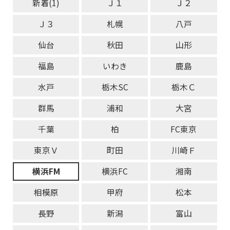
新着(1)
Ｊ１
Ｊ２
Ｊ３
札幌
八戸
仙台
秋田
山形
福島
いわき
鹿島
水戸
栃木SC
栃木Ｃ
群馬
浦和
大宮
千葉
柏
FC東京
東京Ｖ
町田
川崎Ｆ
横浜FM
横浜FC
湘南
相模原
甲府
松本
長野
新潟
富山