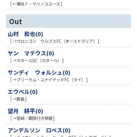
［ ←横浜Ｆ・マリノスユース ]
Out
山村 和也(0)
［ →ウロンゴン ウルブスFC（オーストラリア） ]
ヤン マテウス(0)
［ →カタールSC（カタール） ]
サンディ ウォルシュ(0)
［ →ブリーラム・ユナイテッドFC（タイ） ]
エウベル(0)
［ →鹿島 ]
望月 耕平(0)
［ →宮崎／期限付き移籍 ]
アンデルソン ロペス(0)