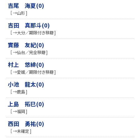
吉尾 海夏(0)
［ →山形 ]
吉田 真那斗(0)
［ →大分／期限付き移籍 ]
實藤 友紀(0)
［ →仙台／完全移籍 ]
村上 悠緋(0)
［ →愛媛／期限付き移籍 ]
小池 龍太(0)
［ →鹿島 ]
上島 拓巳(0)
［ →福岡 ]
西田 勇祐(0)
［ →未確定 ]