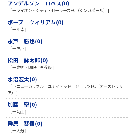
アンデルソン ロペス(0)
［ →ライオン・シティ・セーラーズFC（シンガポール） ]
ポープ ウィリアム(0)
［ →湘南 ]
永戸 勝也(0)
［ →神戸 ]
松田 詠太郎(0)
［ →鳥栖／期限付き移籍 ]
水沼宏太(0)
［ →ニューカッスル ユナイテッド ジェッツFC（オーストラリ
ア） ]
加藤 聖(0)
［ →岡山 ]
榊原 彗悟(0)
［ →大分 ]