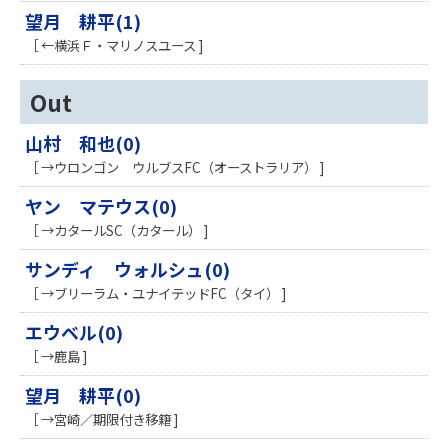
望月 耕平(1)
［ ←横浜Ｆ・マリノスユース ]
Out
山村 和也(0)
［ →ウロンゴン ウルブスFC（オーストラリア） ]
ヤン マテウス(0)
［ →カタールSC（カタール） ]
サンディ ウォルシュ(0)
［ →ブリーラム・ユナイテッドFC（タイ） ]
エウベル(0)
［ →鹿島 ]
望月 耕平(0)
［ →宮崎／期限付き移籍 ]