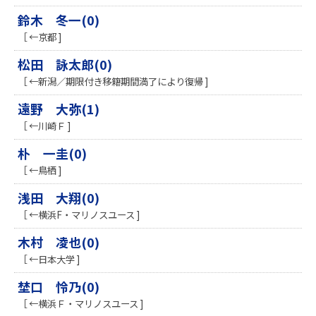
鈴木 冬一(0)
［ ←京都 ]
松田 詠太郎(0)
［ ←新潟／期限付き移籍期間満了により復帰 ]
遠野 大弥(1)
［ ←川崎Ｆ ]
朴 一圭(0)
［ ←鳥栖 ]
浅田 大翔(0)
［ ←横浜F・マリノスユース ]
木村 凌也(0)
［ ←日本大学 ]
埜口 怜乃(0)
［ ←横浜Ｆ・マリノスユース ]