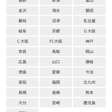
長野
新潟
富山
金沢
清水
磐田
藤枝
沼津
名古屋
岐阜
京都
Ｇ大阪
Ｃ大阪
FC大阪
神戸
奈良
鳥取
岡山
広島
山口
讃岐
徳島
愛媛
今治
高知
福岡
北九州
鳥栖
長崎
熊本
大分
宮崎
鹿児島