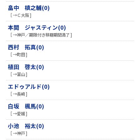
畠中 槙之輔(0)
［ →Ｃ大阪 ]
本間 ジャスティン(0)
［ →神戸／期限付き移籍期間満了 ]
西村 拓真(0)
［ →町田 ]
植田 啓太(0)
［ →富山 ]
エドゥアルド(0)
［ →長崎 ]
白坂 楓馬(0)
［ →愛媛 ]
小池 裕太(0)
［ →神戸 ]