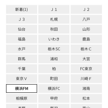
新着(1)
Ｊ１
Ｊ２
Ｊ３
札幌
八戸
仙台
秋田
山形
福島
いわき
鹿島
水戸
栃木SC
栃木Ｃ
群馬
浦和
大宮
千葉
柏
FC東京
東京Ｖ
町田
川崎Ｆ
横浜FM
横浜FC
湘南
相模原
甲府
松本