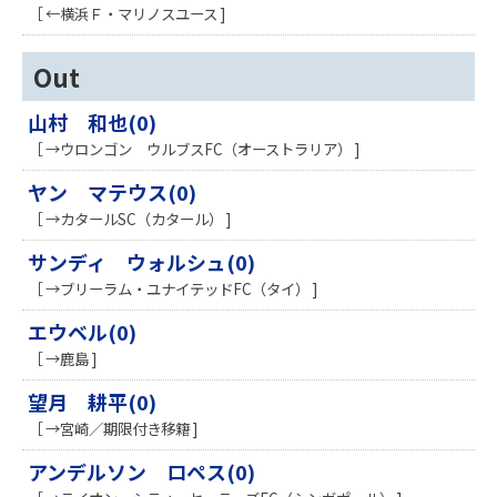
［ ←横浜Ｆ・マリノスユース ]
Out
山村 和也(0)
［ →ウロンゴン ウルブスFC（オーストラリア） ]
ヤン マテウス(0)
［ →カタールSC（カタール） ]
サンディ ウォルシュ(0)
［ →ブリーラム・ユナイテッドFC（タイ） ]
エウベル(0)
［ →鹿島 ]
望月 耕平(0)
［ →宮崎／期限付き移籍 ]
アンデルソン ロペス(0)