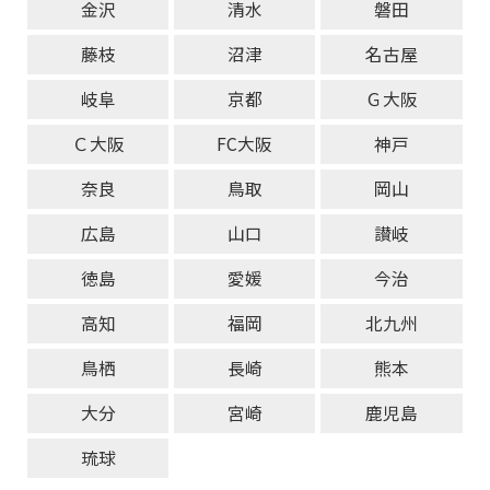
金沢
清水
磐田
藤枝
沼津
名古屋
岐阜
京都
Ｇ大阪
Ｃ大阪
FC大阪
神戸
奈良
鳥取
岡山
広島
山口
讃岐
徳島
愛媛
今治
高知
福岡
北九州
鳥栖
長崎
熊本
大分
宮崎
鹿児島
琉球