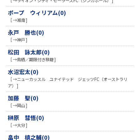
［ →ライオン・シティ・セーラーズFC（シンガポール） ]
ポープ ウィリアム(0)
［ →湘南 ]
永戸 勝也(0)
［ →神戸 ]
松田 詠太郎(0)
［ →鳥栖／期限付き移籍 ]
水沼宏太(0)
［ →ニューカッスル ユナイテッド ジェッツFC（オーストラリ
ア） ]
加藤 聖(0)
［ →岡山 ]
榊原 彗悟(0)
［ →大分 ]
畠中 槙之輔(0)