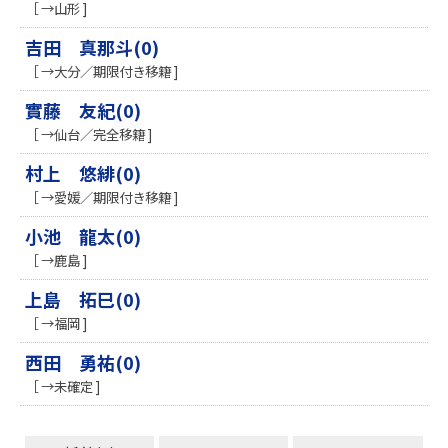
［ →山形 ]
吉田 真那斗(0)
［ →大分／期限付き移籍 ]
實藤 友紀(0)
［ →仙台／完全移籍 ]
村上 悠緋(0)
［ →愛媛／期限付き移籍 ]
小池 龍太(0)
［ →鹿島 ]
上島 拓巳(0)
［ →福岡 ]
西田 勇祐(0)
［ →未確定 ]