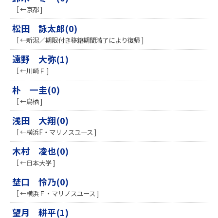
［ ←京都 ]
松田 詠太郎(0)
［ ←新潟／期限付き移籍期間満了により復帰 ]
遠野 大弥(1)
［ ←川崎Ｆ ]
朴 一圭(0)
［ ←鳥栖 ]
浅田 大翔(0)
［ ←横浜F・マリノスユース ]
木村 凌也(0)
［ ←日本大学 ]
埜口 怜乃(0)
［ ←横浜Ｆ・マリノスユース ]
望月 耕平(1)