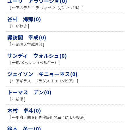
ユーリ アラウージョ(0)
［ ←アカデミコ デ ヴィゼウ（ポルトガル） ]
谷村 海那(0)
［ ←いわき ]
諏訪間 幸成(0)
［ ←筑波大学蹴球部 ]
サンディ ウォルシュ(0)
［ ←KVメヘレン（ベルギー） ]
ジェイソン キニョーネス(0)
［ ←アギラス ドラダス（コロンビア） ]
トーマス デン(0)
［ ←新潟 ]
木村 卓斗(0)
［ ←甲府／期限付き移籍期間満了により復帰 ]
鈴木 冬一(0)