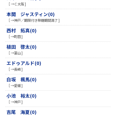
［ →Ｃ大阪 ]
本間 ジャスティン(0)
［ →神戸／期限付き移籍期間満了 ]
西村 拓真(0)
［ →町田 ]
植田 啓太(0)
［ →富山 ]
エドゥアルド(0)
［ →長崎 ]
白坂 楓馬(0)
［ →愛媛 ]
小池 裕太(0)
［ →神戸 ]
吉尾 海夏(0)