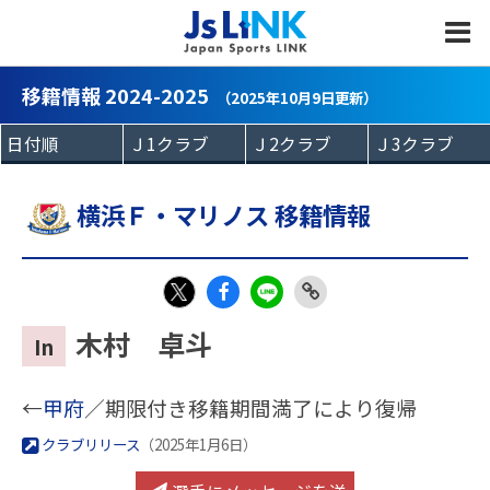
MENU
移籍情報 2024-2025
（2025年10月9日更新）
横浜Ｆ・マリノス 移籍情報
Fac
LIN
Link
X
木村 卓斗
In
eb
E
Copy
oo
←
甲府
／期限付き移籍期間満了により復帰
k
クラブリリース
（2025年1月6日）