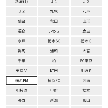
新着(1)
Ｊ１
Ｊ２
Ｊ３
札幌
八戸
仙台
秋田
山形
福島
いわき
鹿島
水戸
栃木SC
栃木Ｃ
群馬
浦和
大宮
千葉
柏
FC東京
東京Ｖ
町田
川崎Ｆ
横浜FM
横浜FC
湘南
相模原
甲府
松本
長野
新潟
富山