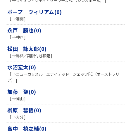
［ →ライオン・シティ・セーラーズFC（シンガポール） ]
ポープ ウィリアム(0)
［ →湘南 ]
永戸 勝也(0)
［ →神戸 ]
松田 詠太郎(0)
［ →鳥栖／期限付き移籍 ]
水沼宏太(0)
［ →ニューカッスル ユナイテッド ジェッツFC（オーストラリ
ア） ]
加藤 聖(0)
［ →岡山 ]
榊原 彗悟(0)
［ →大分 ]
畠中 槙之輔(0)