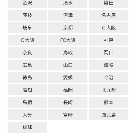
金沢
清水
磐田
藤枝
沼津
名古屋
岐阜
京都
Ｇ大阪
Ｃ大阪
FC大阪
神戸
奈良
鳥取
岡山
広島
山口
讃岐
徳島
愛媛
今治
高知
福岡
北九州
鳥栖
長崎
熊本
大分
宮崎
鹿児島
琉球