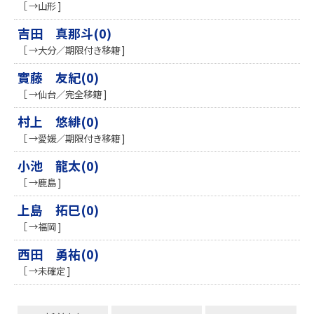
［ →山形 ]
吉田 真那斗(0)
［ →大分／期限付き移籍 ]
實藤 友紀(0)
［ →仙台／完全移籍 ]
村上 悠緋(0)
［ →愛媛／期限付き移籍 ]
小池 龍太(0)
［ →鹿島 ]
上島 拓巳(0)
［ →福岡 ]
西田 勇祐(0)
［ →未確定 ]