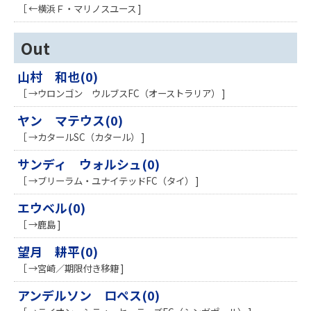
［ ←横浜Ｆ・マリノスユース ]
Out
山村 和也(0)
［ →ウロンゴン ウルブスFC（オーストラリア） ]
ヤン マテウス(0)
［ →カタールSC（カタール） ]
サンディ ウォルシュ(0)
［ →ブリーラム・ユナイテッドFC（タイ） ]
エウベル(0)
［ →鹿島 ]
望月 耕平(0)
［ →宮崎／期限付き移籍 ]
アンデルソン ロペス(0)