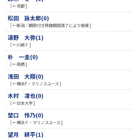
［ ←京都 ]
松田 詠太郎(0)
［ ←新潟／期限付き移籍期間満了により復帰 ]
遠野 大弥(1)
［ ←川崎Ｆ ]
朴 一圭(0)
［ ←鳥栖 ]
浅田 大翔(0)
［ ←横浜F・マリノスユース ]
木村 凌也(0)
［ ←日本大学 ]
埜口 怜乃(0)
［ ←横浜Ｆ・マリノスユース ]
望月 耕平(1)