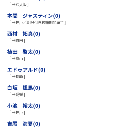
［ →Ｃ大阪 ]
本間 ジャスティン(0)
［ →神戸／期限付き移籍期間満了 ]
西村 拓真(0)
［ →町田 ]
植田 啓太(0)
［ →富山 ]
エドゥアルド(0)
［ →長崎 ]
白坂 楓馬(0)
［ →愛媛 ]
小池 裕太(0)
［ →神戸 ]
吉尾 海夏(0)