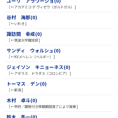
ユーリ アラウージョ(0)
［ ←アカデミコ デ ヴィゼウ（ポルトガル） ]
谷村 海那(0)
［ ←いわき ]
諏訪間 幸成(0)
［ ←筑波大学蹴球部 ]
サンディ ウォルシュ(0)
［ ←KVメヘレン（ベルギー） ]
ジェイソン キニョーネス(0)
［ ←アギラス ドラダス（コロンビア） ]
トーマス デン(0)
［ ←新潟 ]
木村 卓斗(0)
［ ←甲府／期限付き移籍期間満了により復帰 ]
鈴木 冬一(0)