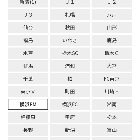
新着(1)
Ｊ１
Ｊ２
Ｊ３
札幌
八戸
仙台
秋田
山形
福島
いわき
鹿島
水戸
栃木SC
栃木Ｃ
群馬
浦和
大宮
千葉
柏
FC東京
東京Ｖ
町田
川崎Ｆ
横浜FM
横浜FC
湘南
相模原
甲府
松本
長野
新潟
富山