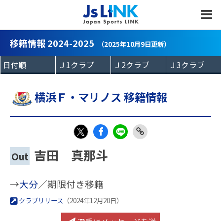
MENU
移籍情報 2024-2025
（2025年10月9日更新）
横浜Ｆ・マリノス 移籍情報
Fac
LIN
Link
X
吉田 真那斗
Out
eb
E
Copy
oo
→
大分
／期限付き移籍
k
クラブリリース
（2024年12月20日）