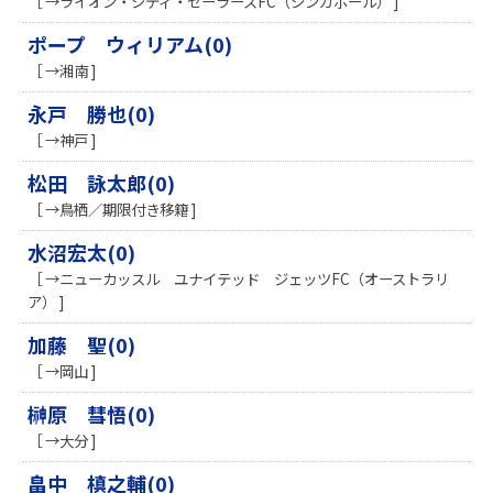
［ →ライオン・シティ・セーラーズFC（シンガポール） ]
ポープ ウィリアム(0)
［ →湘南 ]
永戸 勝也(0)
［ →神戸 ]
松田 詠太郎(0)
［ →鳥栖／期限付き移籍 ]
水沼宏太(0)
［ →ニューカッスル ユナイテッド ジェッツFC（オーストラリ
ア） ]
加藤 聖(0)
［ →岡山 ]
榊原 彗悟(0)
［ →大分 ]
畠中 槙之輔(0)