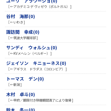
ユーリ アラウージョ(0)
［ ←アカデミコ デ ヴィゼウ（ポルトガル） ]
谷村 海那(0)
［ ←いわき ]
諏訪間 幸成(0)
［ ←筑波大学蹴球部 ]
サンディ ウォルシュ(0)
［ ←KVメヘレン（ベルギー） ]
ジェイソン キニョーネス(0)
［ ←アギラス ドラダス（コロンビア） ]
トーマス デン(0)
［ ←新潟 ]
木村 卓斗(0)
［ ←甲府／期限付き移籍期間満了により復帰 ]
鈴木 冬一(0)