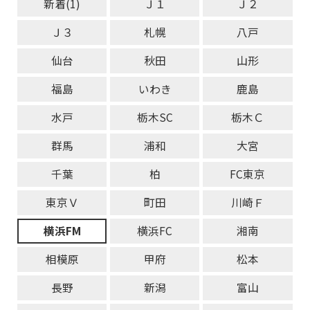
新着(1)
Ｊ１
Ｊ２
Ｊ３
札幌
八戸
仙台
秋田
山形
福島
いわき
鹿島
水戸
栃木SC
栃木Ｃ
群馬
浦和
大宮
千葉
柏
FC東京
東京Ｖ
町田
川崎Ｆ
横浜FM
横浜FC
湘南
相模原
甲府
松本
長野
新潟
富山