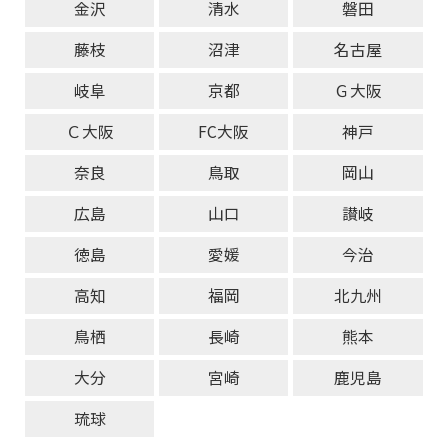
金沢
清水
磐田
藤枝
沼津
名古屋
岐阜
京都
Ｇ大阪
Ｃ大阪
FC大阪
神戸
奈良
鳥取
岡山
広島
山口
讃岐
徳島
愛媛
今治
高知
福岡
北九州
鳥栖
長崎
熊本
大分
宮崎
鹿児島
琉球