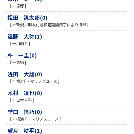
［ ←京都 ]
松田 詠太郎(0)
［ ←新潟／期限付き移籍期間満了により復帰 ]
遠野 大弥(1)
［ ←川崎Ｆ ]
朴 一圭(0)
［ ←鳥栖 ]
浅田 大翔(0)
［ ←横浜F・マリノスユース ]
木村 凌也(0)
［ ←日本大学 ]
埜口 怜乃(0)
［ ←横浜Ｆ・マリノスユース ]
望月 耕平(1)