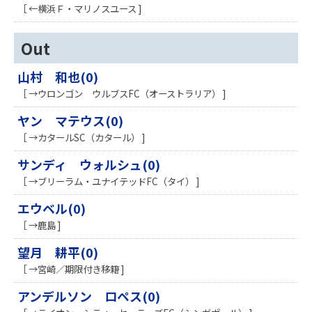
［ ←横浜Ｆ・マリノスユース ]
Out
山村 和也(0)
［ →ウロンゴン ウルブスFC（オーストラリア） ]
ヤン マテウス(0)
［ →カタールSC（カタール） ]
サンディ ウォルシュ(0)
［ →ブリーラム・ユナイテッドFC（タイ） ]
エウベル(0)
［ →鹿島 ]
望月 耕平(0)
［ →宮崎／期限付き移籍 ]
アンデルソン ロペス(0)