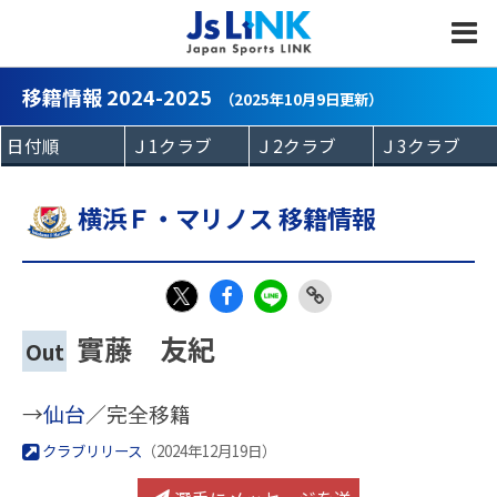
MENU
移籍情報 2024-2025
（2025年10月9日更新）
横浜Ｆ・マリノス 移籍情報
Fac
LIN
Link
X
實藤 友紀
Out
eb
E
Copy
oo
→
仙台
／完全移籍
k
クラブリリース
（2024年12月19日）