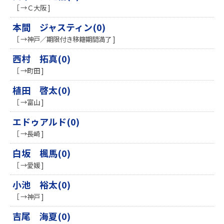
［ →Ｃ大阪 ]
本間 ジャスティン(0)
［ →神戸／期限付き移籍期間満了 ]
西村 拓真(0)
［ →町田 ]
植田 啓太(0)
［ →富山 ]
エドゥアルド(0)
［ →長崎 ]
白坂 楓馬(0)
［ →愛媛 ]
小池 裕太(0)
［ →神戸 ]
吉尾 海夏(0)