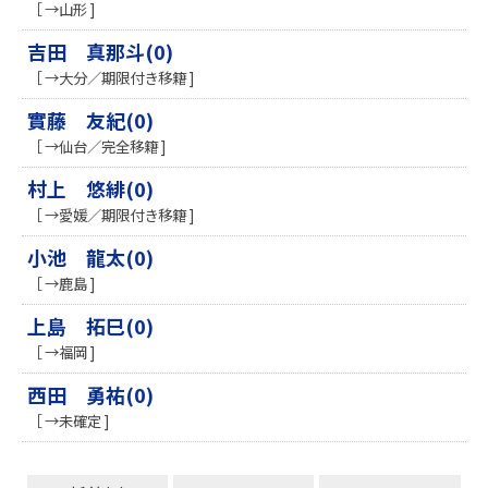
［ →山形 ]
吉田 真那斗(0)
［ →大分／期限付き移籍 ]
實藤 友紀(0)
［ →仙台／完全移籍 ]
村上 悠緋(0)
［ →愛媛／期限付き移籍 ]
小池 龍太(0)
［ →鹿島 ]
上島 拓巳(0)
［ →福岡 ]
西田 勇祐(0)
［ →未確定 ]