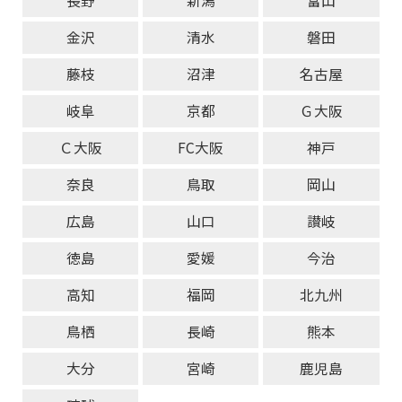
長野
新潟
富山
金沢
清水
磐田
藤枝
沼津
名古屋
岐阜
京都
Ｇ大阪
Ｃ大阪
FC大阪
神戸
奈良
鳥取
岡山
広島
山口
讃岐
徳島
愛媛
今治
高知
福岡
北九州
鳥栖
長崎
熊本
大分
宮崎
鹿児島