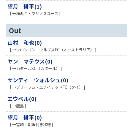
望月 耕平(1)
［ ←横浜Ｆ・マリノスユース ]
Out
山村 和也(0)
［ →ウロンゴン ウルブスFC（オーストラリア） ]
ヤン マテウス(0)
［ →カタールSC（カタール） ]
サンディ ウォルシュ(0)
［ →ブリーラム・ユナイテッドFC（タイ） ]
エウベル(0)
［ →鹿島 ]
望月 耕平(0)
［ →宮崎／期限付き移籍 ]