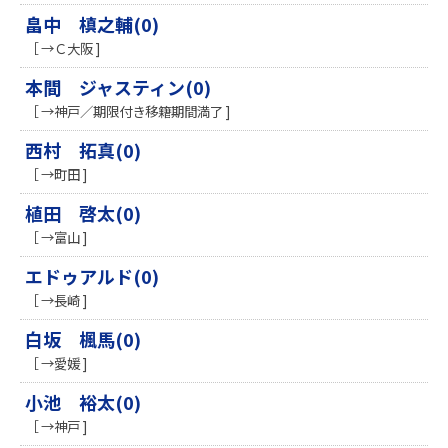
畠中 槙之輔(0)
［ →Ｃ大阪 ]
本間 ジャスティン(0)
［ →神戸／期限付き移籍期間満了 ]
西村 拓真(0)
［ →町田 ]
植田 啓太(0)
［ →富山 ]
エドゥアルド(0)
［ →長崎 ]
白坂 楓馬(0)
［ →愛媛 ]
小池 裕太(0)
［ →神戸 ]