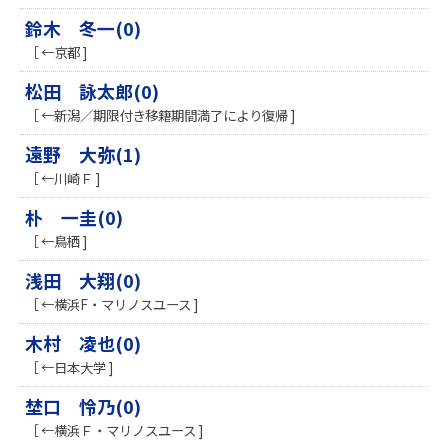
鈴木 冬一(0)
［ ←京都 ]
松田 詠太郎(0)
［ ←新潟／期限付き移籍期間満了により復帰 ]
遠野 大弥(1)
［ ←川崎Ｆ ]
朴 一圭(0)
［ ←鳥栖 ]
浅田 大翔(0)
［ ←横浜F・マリノスユース ]
木村 凌也(0)
［ ←日本大学 ]
埜口 怜乃(0)
［ ←横浜Ｆ・マリノスユース ]