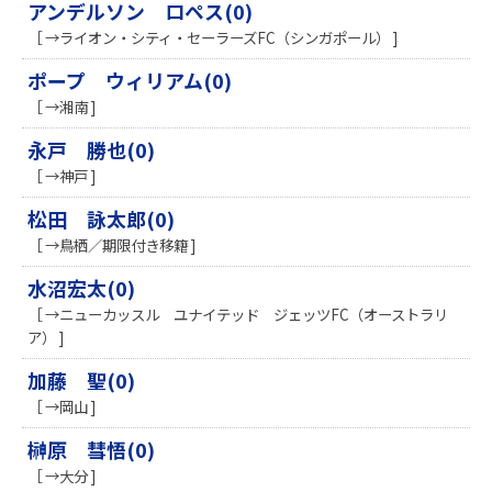
アンデルソン ロペス(0)
［ →ライオン・シティ・セーラーズFC（シンガポール） ]
ポープ ウィリアム(0)
［ →湘南 ]
永戸 勝也(0)
［ →神戸 ]
松田 詠太郎(0)
［ →鳥栖／期限付き移籍 ]
水沼宏太(0)
［ →ニューカッスル ユナイテッド ジェッツFC（オーストラリ
ア） ]
加藤 聖(0)
［ →岡山 ]
榊原 彗悟(0)
［ →大分 ]