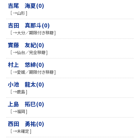
吉尾 海夏(0)
［ →山形 ]
吉田 真那斗(0)
［ →大分／期限付き移籍 ]
實藤 友紀(0)
［ →仙台／完全移籍 ]
村上 悠緋(0)
［ →愛媛／期限付き移籍 ]
小池 龍太(0)
［ →鹿島 ]
上島 拓巳(0)
［ →福岡 ]
西田 勇祐(0)
［ →未確定 ]