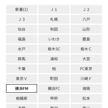
新着(1)
Ｊ１
Ｊ２
Ｊ３
札幌
八戸
仙台
秋田
山形
福島
いわき
鹿島
水戸
栃木SC
栃木Ｃ
群馬
浦和
大宮
千葉
柏
FC東京
東京Ｖ
町田
川崎Ｆ
横浜FM
横浜FC
湘南
相模原
甲府
松本