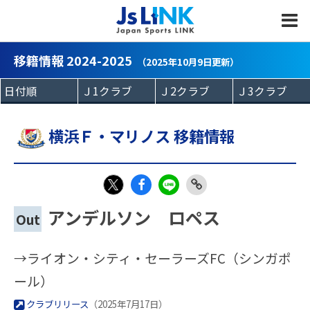
MENU
移籍情報 2024-2025
（2025年10月9日更新）
横浜Ｆ・マリノス 移籍情報
Fac
LIN
Link
X
アンデルソン ロペス
Out
eb
E
Copy
oo
→ライオン・シティ・セーラーズFC（シンガポ
k
ール）
クラブリリース
（2025年7月17日）