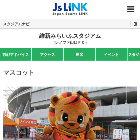
MENU
スタジアムナビ
維新みらいふスタジアム
（レノファ山口ＦＣ）
観戦アドバイス
アクセス
座席
イベント
スタジ
マスコット