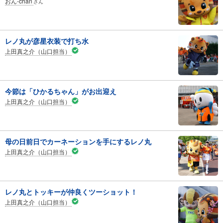
おん-chan
さん
レノ丸が彦星衣装で打ち水
上田真之介（山口担当）
今節は「ひかるちゃん」がお出迎え
上田真之介（山口担当）
母の日前日でカーネーションを手にするレノ丸
上田真之介（山口担当）
レノ丸とトッキーが仲良くツーショット！
上田真之介（山口担当）