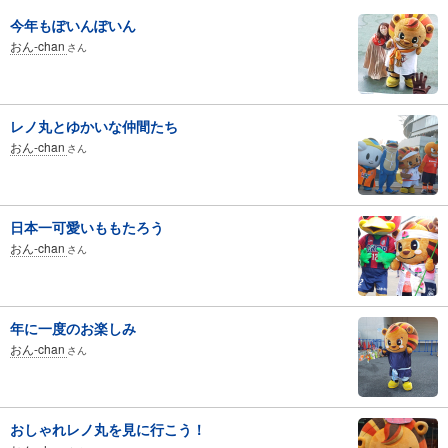
今年もぽいんぽいん
おん-chan
さん
レノ丸とゆかいな仲間たち
おん-chan
さん
日本一可愛いももたろう
おん-chan
さん
年に一度のお楽しみ
おん-chan
さん
おしゃれレノ丸を見に行こう！