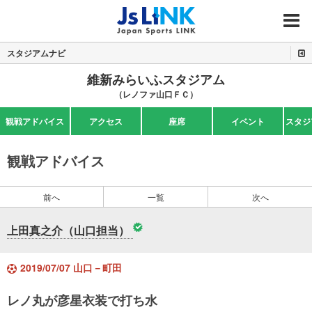
MENU
スタジアムナビ
維新みらいふスタジアム
（レノファ山口ＦＣ）
観戦アドバイス
アクセス
座席
イベント
スタジ
観戦アドバイス
前へ
一覧
次へ
上田真之介（山口担当）
2019/07/07 山口－町田
レノ丸が彦星衣装で打ち水