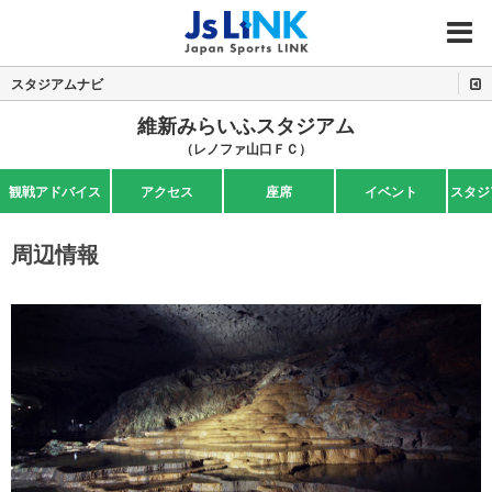
MENU
スタジアムナビ
維新みらいふスタジアム
（レノファ山口ＦＣ）
観戦アドバイス
アクセス
座席
イベント
スタジ
周辺情報