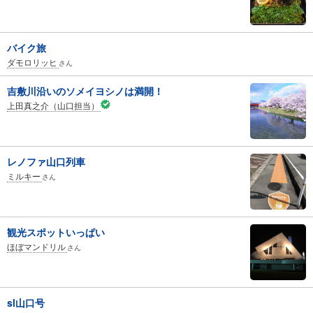
バイク旅
ダモロリッヒ
さん
吉敷川沿いのソメイヨシノは満開！
上田真之介（山口担当）
レノファ山口列車
ミルキー
さん
観光スポットいっぱい
ほぼマンドリル
さん
sl山口号