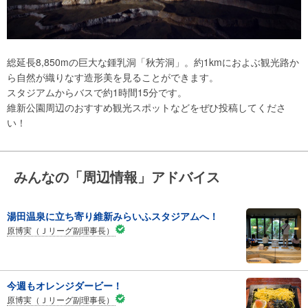
総延長8,850mの巨大な鍾乳洞「秋芳洞」。約1kmにおよぶ観光路か
ら自然が織りなす造形美を見ることができます。
スタジアムからバスで約1時間15分です。
維新公園周辺のおすすめ観光スポットなどをぜひ投稿してくださ
い！
みんなの「周辺情報」アドバイス
湯田温泉に立ち寄り維新みらいふスタジアムへ！
原博実（Ｊリーグ副理事長）
今週もオレンジダービー！
原博実（Ｊリーグ副理事長）