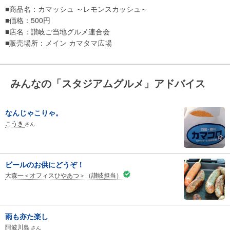
■商品名：カマッシュ ～レモンスカッシュ～
■価格：500円
■店名：讃岐ご当地グルメ連合会
■販売場所：メイン カマタマ広場
みんなの「スタジアムグルメ」アドバイス
なんじゃこりゃ。
こうき
さん
ビールのお供にどうぞ！
大森一＜オフィスひやあつ＞（讃岐担当）
雨も亦た楽し
阿波川島
さん