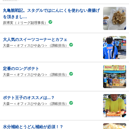
丸亀観戦記。スタグルではにんにくを使わない唐揚げ
を頂きまし…
原博実（Ｊリーグ副理事長）
大人気のスイーツコーナーとカフェ
大森一＜オフィスひやあつ＞（讃岐担当）
定番のロングポテト
大森一＜オフィスひやあつ＞（讃岐担当）
ポテト王子のオススメは...？
大森一＜オフィスひやあつ＞（讃岐担当）
水分補給とうどん補給が必須！？