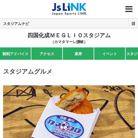
MENU
スタジアムナビ
四国化成ＭＥＧＬＩＯスタジアム
（カマタマーレ讃岐）
観戦アドバイス
アクセス
座席
イベント
スタジ
スタジアムグルメ