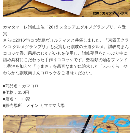
カマタマーレ讃岐主催「2015 スタジアムグルメグランプリ」を受
賞。
さらに2016年には徳島ヴォルティスと共催しました、「東四国クラ
シコ グルメグランプリ」も受賞した讃岐の王道グルメ。讃岐肉まん
コロッケ香川県産のじゃがいもを使用し、讃岐夢豚をたっぷり中に
詰め具材にこだわった手作りコロッケです。数種類の油をブレンド
し香油を加えて「うまさ」を愚直なまでに追求した「ふっくら」や
わらかな讃岐肉まんコロッケをご堪能ください。
■商品名：カマコロ
■価格：250円
■店名：コロ家
■販売場所：メイン カマタマ広場