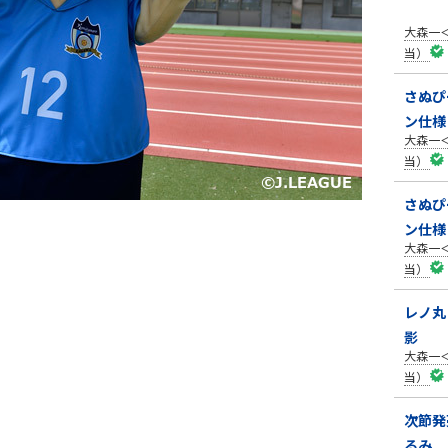
大森一
当）
さぬぴ
ン仕様
大森一
当）
さぬぴ
ン仕様
大森一
当）
レノ丸
影
大森一
当）
次節発
るみ