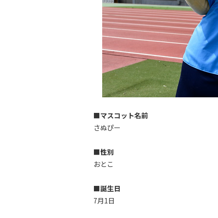
■マスコット名前
さぬぴー
■性別
おとこ
■誕生日
7月1日