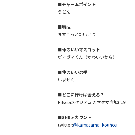
■チャームポイント
うどん
■特技
ますこっとたいけつ
■仲のいいマスコット
ヴィヴィくん（かわいいから）
■仲のいい選手
いません
■どこに行けば会える？
Pikaraスタジアム カマタマ広場ほか
■SNSアカウント
twitter:
@kamatama_kouhou