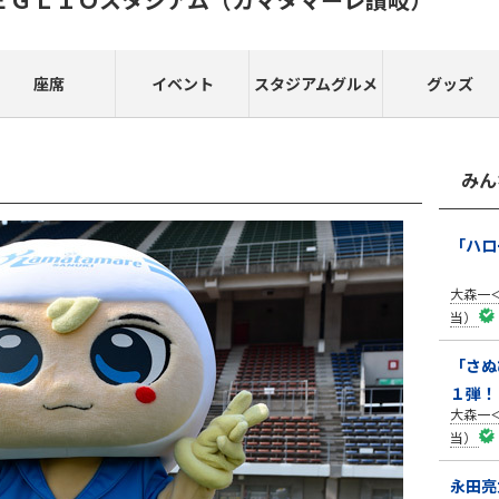
座席
イベント
スタジアムグルメ
グッズ
みん
「ハロ
大森一
当）
「さぬ
１弾！
大森一
当）
永田亮