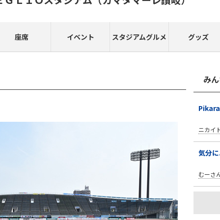
座席
イベント
スタジアムグルメ
グッズ
みん
Pik
ニカイ
気分に
むーさ