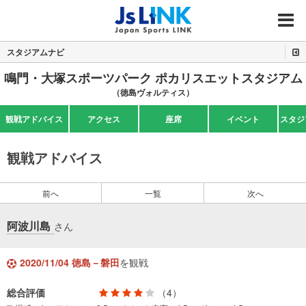
MENU
スタジアムナビ
鳴門・大塚スポーツパーク ポカリスエットスタジアム
（徳島ヴォルティス）
観戦アドバイス
アクセス
座席
イベント
スタジ
観戦アドバイス
前へ
一覧
次へ
阿波川島
さん
2020/11/04 徳島－磐田
を観戦
総合評価
（4）