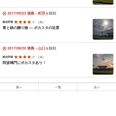
2017/09/23 徳島－町田
を観戦
（4）
総合評価
青と緑の贈り物 --- ポカスタの近景
2017/08/20 徳島－山口
を観戦
（4）
総合評価
阿波鳴門にポカスタあり！
前へ
一覧
次へ