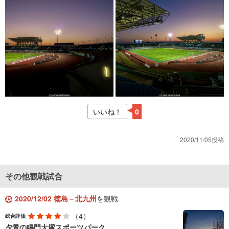
いいね！
0
2020/11/05投稿
その他観戦試合
2020/12/02 徳島－北九州
を観戦
（4）
総合評価
夕景の鳴門大塚スポーツパーク