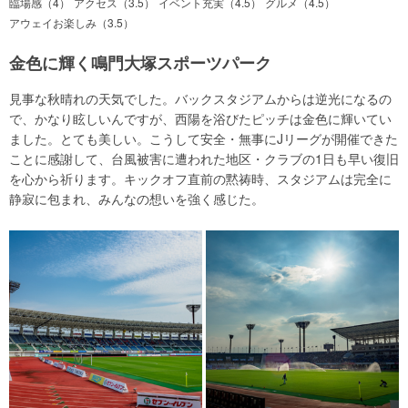
臨場感（4）
アクセス（3.5）
イベント充実（4.5）
グルメ（4.5）
アウェイお楽しみ（3.5）
金色に輝く鳴門大塚スポーツパーク
見事な秋晴れの天気でした。バックスタジアムからは逆光になるの
で、かなり眩しいんですが、西陽を浴びたピッチは金色に輝いてい
ました。とても美しい。こうして安全・無事にJリーグが開催できた
ことに感謝して、台風被害に遭われた地区・クラブの1日も早い復旧
を心から祈ります。キックオフ直前の黙祷時、スタジアムは完全に
静寂に包まれ、みんなの想いを強く感じた。