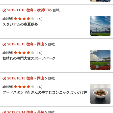
2019/11/10 徳島－横浜FC
を観戦
（4）
総合評価
スタジアムの春夏秋冬
2019/10/13 徳島－岡山
を観戦
（4）
総合評価
秋晴れの鳴門大塚スポーツパーク
2019/10/13 徳島－岡山
を観戦
（4）
総合評価
フードスタンド灯さんの牛すじコンニャクぼっかけ丼
2019/09/14 徳島－長崎
を観戦