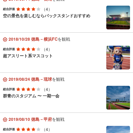
（4）
総合評価
空の景色を楽しむならバックスタンドおすすめ
2018/10/28 徳島－横浜FC
を観戦
（4）
総合評価
超アスリート系マスコット
2019/08/24 徳島－琉球
を観戦
（4）
総合評価
群青のスタジアム 〜 一期一会
2019/08/10 徳島－甲府
を観戦
（4）
総合評価