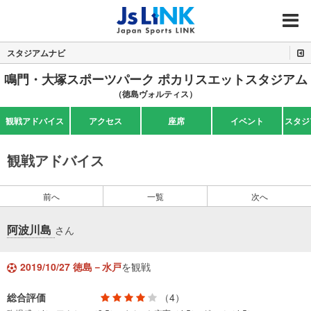
MENU
スタジアムナビ
鳴門・大塚スポーツパーク ポカリスエットスタジアム
（徳島ヴォルティス）
観戦アドバイス
アクセス
座席
イベント
スタジ
観戦アドバイス
前へ
一覧
次へ
阿波川島
さん
2019/10/27 徳島－水戸
を観戦
総合評価
（4）