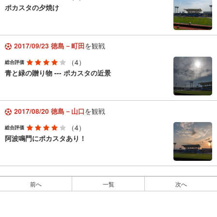
ポカスタの夕焼け
2017/09/23 徳島－町田
を観戦
（4）
総合評価
青と緑の贈り物 --- ポカスタの近景
2017/08/20 徳島－山口
を観戦
（4）
総合評価
阿波鳴門にポカスタあり！
前へ
一覧
次へ