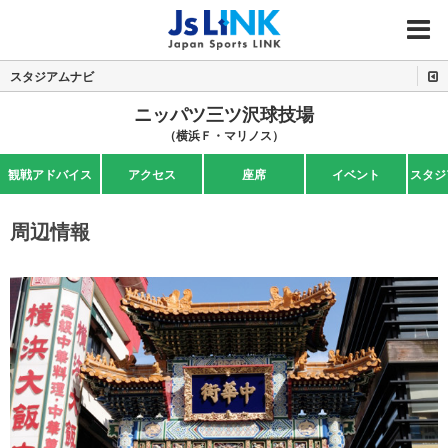
MENU
スタジアムナビ
ニッパツ三ツ沢球技場
（横浜Ｆ・マリノス）
観戦アドバイス
アクセス
座席
イベント
スタジ
周辺情報