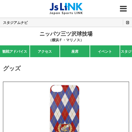
MENU
スタジアムナビ
ニッパツ三ツ沢球技場
（横浜Ｆ・マリノス）
観戦アドバイス
アクセス
座席
イベント
スタジ
グッズ