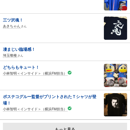
三ツ沢魂！
あきちゃん
さん
凄まじい臨場感！
埼玉喰種
さん
どちらもキュート！
小林智明＜インサイド＞（横浜FM担当）
ポステコグルー監督がプリントされたＴシャツが登
場！
小林智明＜インサイド＞（横浜FM担当）
もっと見る