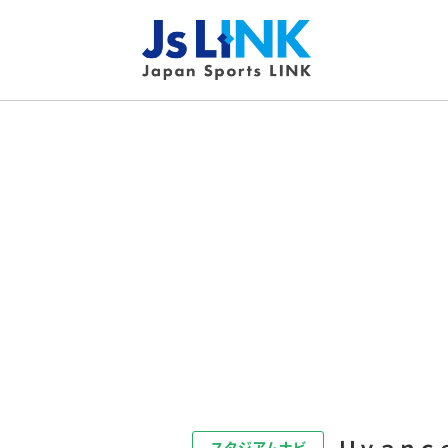
Ｕｖａｎｃ
スタジアムナビ