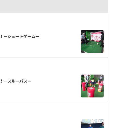
！－シュートゲームー
！－スルーパスー