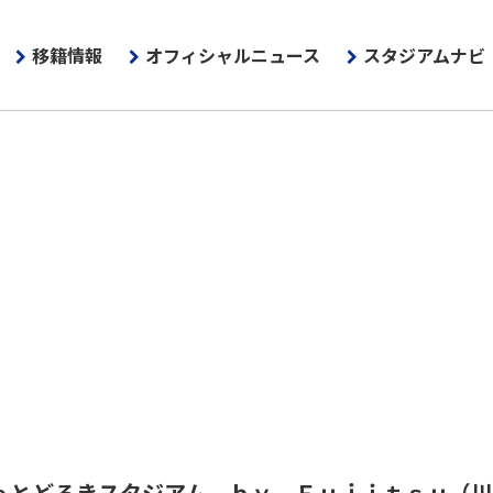
移籍情報
オフィシャルニュース
スタジアムナビ
ｅとどろきスタジアム ｂｙ Ｆｕｊｉｔｓｕ
（川