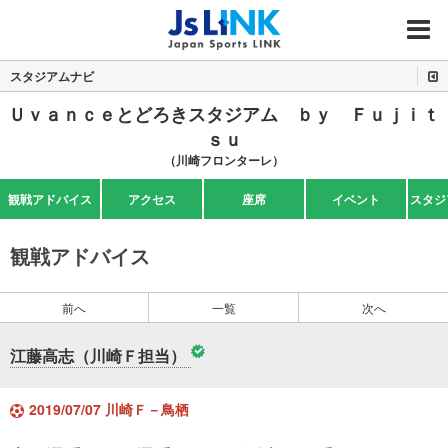
MENU
スタジアムナビ
Ｕｖａｎｃｅとどろきスタジアム ｂｙ Ｆｕｊｉｔ
ｓｕ
（川崎フロンターレ）
観戦アドバイス
アクセス
座席
イベント
スタジ
観戦アドバイス
前へ
一覧
次へ
江藤高志（川崎Ｆ担当）
2019/07/07 川崎Ｆ－鳥栖