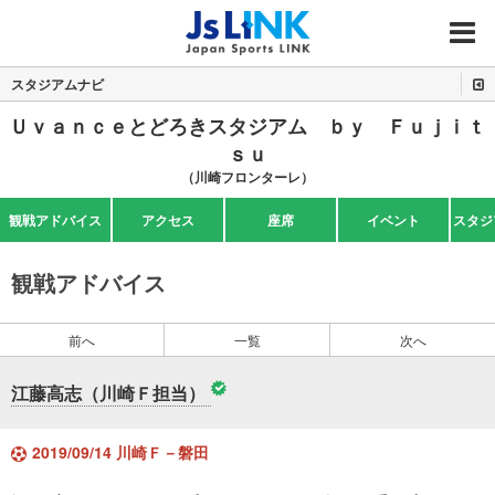
MENU
スタジアムナビ
Ｕｖａｎｃｅとどろきスタジアム ｂｙ Ｆｕｊｉｔ
ｓｕ
（川崎フロンターレ）
観戦アドバイス
アクセス
座席
イベント
スタジ
観戦アドバイス
前へ
一覧
次へ
江藤高志（川崎Ｆ担当）
2019/09/14 川崎Ｆ－磐田