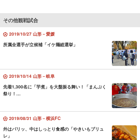
その他観戦試合
2019/10/27 山形－愛媛
所属全選手が立候補「イケ麺総選挙」
2019/10/14 山形－岐阜
先着1,300名に「芋煮」を大盤振る舞い！「まんぷく
祭り！…
2019/08/31 山形－横浜FC
外はパリッ、中はしっとり食感の「やきいもブリュ
レ」