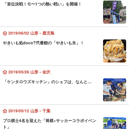
「首位決戦！モ〜1つの熱い戦い」を開催！
2019/06/02 山形－鹿児島
やきいも処doco?弐番館の「やきいも氷」！
2019/05/26 山形－金沢
「ケンタロウズキッチン」のシェフは、なんと…
2019/05/12 山形－千葉
プロ棋士4名を迎えた「将棋×サッカーコラボイベン
ト」