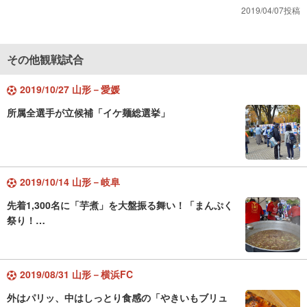
2019/04/07投稿
その他観戦試合
2019/10/27 山形－愛媛
所属全選手が立候補「イケ麺総選挙」
2019/10/14 山形－岐阜
先着1,300名に「芋煮」を大盤振る舞い！「まんぷく
祭り！…
2019/08/31 山形－横浜FC
外はパリッ、中はしっとり食感の「やきいもブリュ