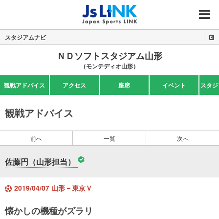
MENU
スタジアムナビ
ＮＤソフトスタジアム山形
（モンテディオ山形）
観戦アドバイス
アクセス
座席
イベント
スタジ
観戦アドバイス
前へ
一覧
次へ
佐藤円（山形担当）
2019/04/07 山形－東京Ｖ
懐かしの機種がズラリ