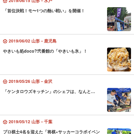
2019/06/15 山形－水戸
「首位決戦！モ〜1つの熱い戦い」を開催！
2019/06/02 山形－鹿児島
やきいも処doco?弐番館の「やきいも氷」！
2019/05/26 山形－金沢
「ケンタロウズキッチン」のシェフは、なんと…
2019/05/12 山形－千葉
プロ棋士4名を迎えた「将棋×サッカーコラボイベン