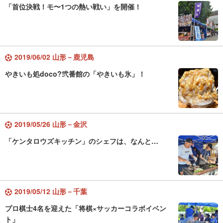
「首位決戦！モ〜1つの熱い戦い」を開催！
2019/06/02 山形－鹿児島
やきいも処doco?弐番館の「やきいも氷」！
2019/05/26 山形－金沢
「ケンタロウズキッチン」のシェフは、なんと…
2019/05/12 山形－千葉
プロ棋士4名を迎えた「将棋×サッカーコラボイベン
ト」