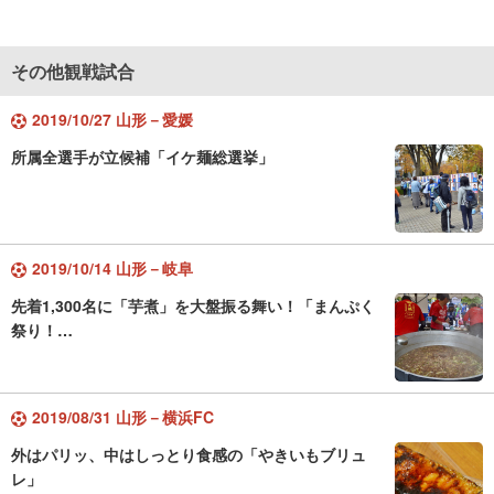
その他観戦試合
2019/10/27 山形－愛媛
所属全選手が立候補「イケ麺総選挙」
2019/10/14 山形－岐阜
先着1,300名に「芋煮」を大盤振る舞い！「まんぷく
祭り！…
2019/08/31 山形－横浜FC
外はパリッ、中はしっとり食感の「やきいもブリュ
レ」